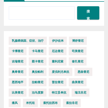
页
搜
索
乳腺癌病因、症状、治疗
伊沙佐米
博舒替尼
卡博替尼
卡马替尼
厄达替尼
司美替尼
吉瑞替尼
图卡替尼
塞利尼索
奎扎替尼
奥希替尼
奥拉帕利
度伐利尤单抗
恩曲替尼
恩西地平
拉帕替尼
普拉替尼
曲美替尼
比美替尼
泊马度胺
特立妥单抗
瑞戈非尼
痛风
米托坦
索托拉西布
索拉非尼