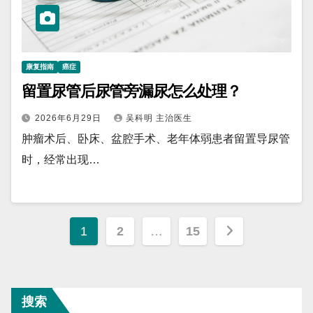
康复指南
癌症
留置尿管后尿管旁漏尿怎么处理？
2026年6月29日
吴科明 主治医生
肿瘤术后、卧床、盆腔手术、老年体弱患者留置导尿管
时，经常出现…
文
1
2
…
15
章
分
搜索