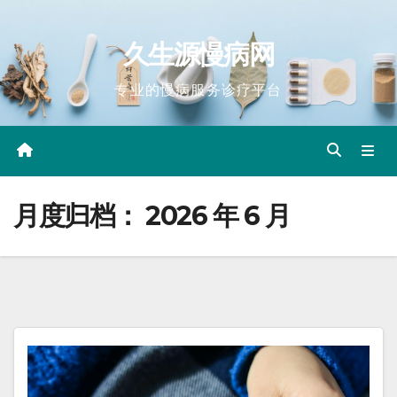
Skip
to
久生源慢病网
content
专业的慢病服务诊疗平台
月度归档：
2026 年 6 月