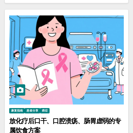
康复指南
患者分享
癌症
放化疗后口干、口腔溃疡、肠胃虚弱的专
属饮食方案