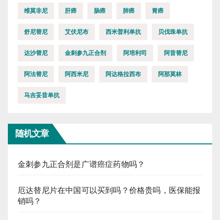
维莫非尼
肝癌
肠癌
肺癌
胃癌
舒尼替尼
艾伏尼布
西米普利单抗
贝伐珠单抗
达沙替尼
金刺参九正合剂
阿培利司
阿昔替尼
阿法替尼
阿西米尼
阿达格拉西布
阿那莫林
马吉妥昔单抗
随机文章
金刺参九正合剂是广谱癌症药物吗？
厄达替尼片在中国可以买到吗？价格贵吗，医保能报
销吗？