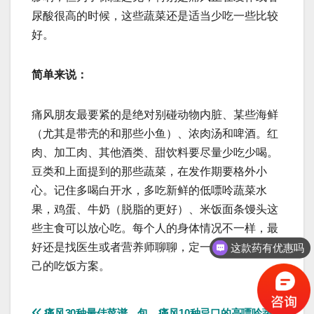
尿酸很高的时候，这些蔬菜还是适当少吃一些比较
好。
简单来说：
痛风朋友最要紧的是绝对别碰动物内脏、某些海鲜
（尤其是带壳的和那些小鱼）、浓肉汤和啤酒。红
肉、加工肉、其他酒类、甜饮料要尽量少吃少喝。
豆类和上面提到的那些蔬菜，在发作期要格外小
心。记住多喝白开水，多吃新鲜的低嘌呤蔬菜水
果，鸡蛋、牛奶（脱脂的更好）、米饭面条馒头这
些主食可以放心吃。每个人的身体情况不一样，最
这款药有优惠吗
好还是找医生或者营养师聊聊，定一个最适合你自
保守治疗的方法有吗
己的吃饭方案。
痛风30种最佳菜谱，包
痛风10种忌口的高嘌呤蔬菜