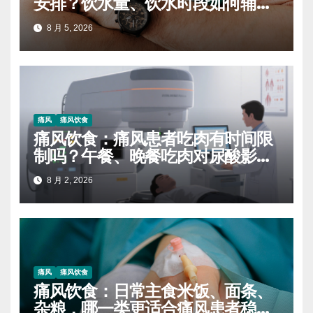
安排？饮水量、饮水时段如何辅助
排泄尿酸
8 月 5, 2026
痛风
痛风饮食
痛风饮食：痛风患者吃肉有时间限
制吗？午餐、晚餐吃肉对尿酸影响
差异
8 月 2, 2026
痛风
痛风饮食
痛风饮食：日常主食米饭、面条、
杂粮，哪一类更适合痛风患者稳定