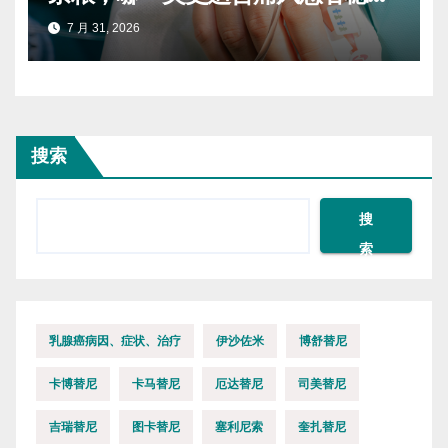
尿酸
7 月 31, 2026
搜索
搜
索
乳腺癌病因、症状、治疗
伊沙佐米
博舒替尼
卡博替尼
卡马替尼
厄达替尼
司美替尼
吉瑞替尼
图卡替尼
塞利尼索
奎扎替尼