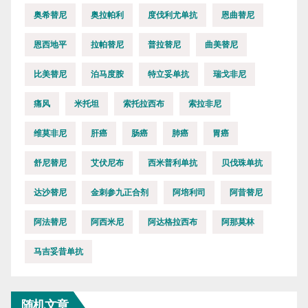
奥希替尼
奥拉帕利
度伐利尤单抗
恩曲替尼
恩西地平
拉帕替尼
普拉替尼
曲美替尼
比美替尼
泊马度胺
特立妥单抗
瑞戈非尼
痛风
米托坦
索托拉西布
索拉非尼
维莫非尼
肝癌
肠癌
肺癌
胃癌
舒尼替尼
艾伏尼布
西米普利单抗
贝伐珠单抗
达沙替尼
金刺参九正合剂
阿培利司
阿昔替尼
阿法替尼
阿西米尼
阿达格拉西布
阿那莫林
马吉妥昔单抗
随机文章