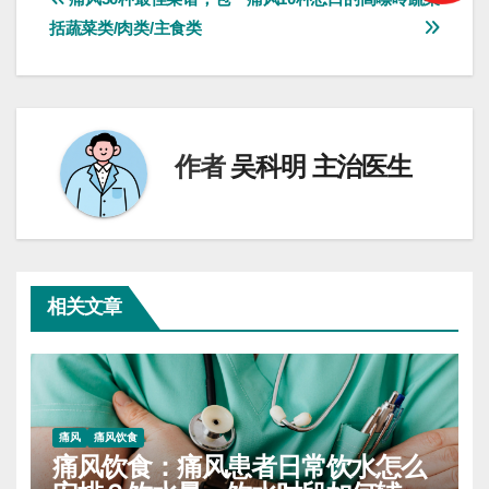
文
括蔬菜类/肉类/主食类
章
导
航
作者
吴科明 主治医生
相关文章
痛风
痛风饮食
痛风饮食：痛风患者日常饮水怎么