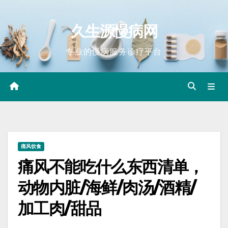
Skip
to
久生源慢病网
content
专业的慢病服务诊疗平台
痛风饮食
痛风不能吃什么东西清单，
动物内脏/海鲜/肉汤/酒精/
加工肉/甜品