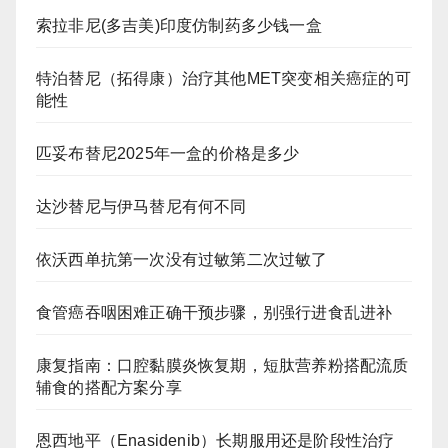
索拉非尼(多吉美)印度仿制药多少钱一盒
特泊替尼（拓得康）治疗其他MET突变相关癌症的可
能性
匹妥布替尼2025年一盒的价格是多少
达沙替尼与伊马替尼有何不同
依沃西单抗第一次没有过敏第二次过敏了
食管癌吞咽困难正确干预步骤，别强行进食乱进补
康复指南：口腔黏膜炎恢复期，短肽营养粉搭配流质
辅食的搭配方案分享
恩西地平（Enasidenib）长期服用还是阶段性治疗