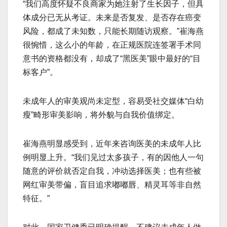
“我们高度怀疑不良商家为她注射了生长因子，但具
体成分已无从考证。未来是否复发、是否存在癌变
风险，都成了未知数，只能长期随访观察。”崔海燕
很惋惜，这么小的年龄，在正规医院连签署手术同
意书的资格都没有，却成了“黑医美”眼中最好的“目
标客户”。
未成年人的审美观尚未定型，容易受社交媒体“白幼
瘦”畸形审美影响，将外貌与自我价值绑定。
崔海燕明显感受到，近年来咨询医美的未成年人比
例明显上升。“我们见过太多孩子，有的因他人一句
随意的评价就否定自我，冲动选择医美；也有些被
网红审美带偏，盲目追求嘟嘟唇、精灵耳等非自然
特征。”