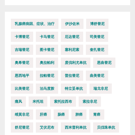
乳腺癌病因、症状、治疗
伊沙佐米
博舒替尼
卡博替尼
卡马替尼
厄达替尼
司美替尼
吉瑞替尼
图卡替尼
塞利尼索
奎扎替尼
奥希替尼
奥拉帕利
度伐利尤单抗
恩曲替尼
恩西地平
拉帕替尼
普拉替尼
曲美替尼
比美替尼
泊马度胺
特立妥单抗
瑞戈非尼
痛风
米托坦
索托拉西布
索拉非尼
维莫非尼
肝癌
肠癌
肺癌
胃癌
舒尼替尼
艾伏尼布
西米普利单抗
贝伐珠单抗