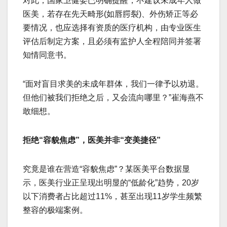
对此，国家卫健委已明确提醒，不建议未成年人做
医美，若存在先天畸形(如唇腭裂)、外伤矫正等必
要情况，也应选择有资质的医疗机构，由专业医生
评估后制定方案，且必须有监护人全程陪同并签署
知情同意书。
“面对盲目求美的未成年群体，我们一律予以劝退。
但他们被我们拒绝之后，又会流向哪里？”崔海燕不
敢细想。
拒绝“容貌焦虑”，医美并非“变美捷径”
究竟是谁在营造“容貌焦虑”？某医美平台数据显
示，医美行业正呈现出明显的“低龄化”趋势，20岁
以下消费者占比超过11%，甚至出现11岁学生频繁
整容的极端案例。