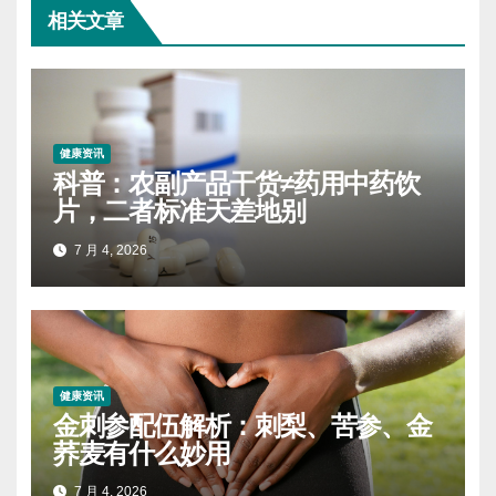
相关文章
健康资讯
科普：农副产品干货≠药用中药饮
片，二者标准天差地别
7 月 4, 2026
健康资讯
金刺参配伍解析：刺梨、苦参、金
荞麦有什么妙用
7 月 4, 2026