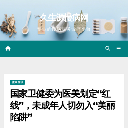
Skip
to
久生源慢病网
content
专业的慢病服务诊疗平台
健康资讯
国家卫健委为医美划定“红
线”，未成年人切勿入“美丽
陷阱”