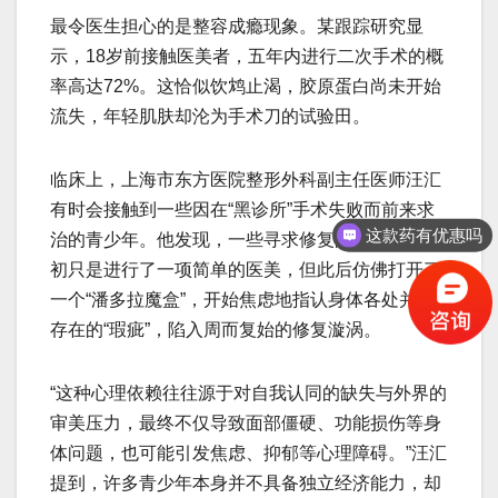
最令医生担心的是整容成瘾现象。某跟踪研究显
示，18岁前接触医美者，五年内进行二次手术的概
率高达72%。这恰似饮鸩止渴，胶原蛋白尚未开始
流失，年轻肌肤却沦为手术刀的试验田。
临床上，上海市东方医院整形外科副主任医师汪汇
有时会接触到一些因在“黑诊所”手术失败而前来求
这款药有优惠吗
治的青少年。他发现，一些寻求修复的年轻人，最
初只是进行了一项简单的医美，但此后仿佛打开了
一个“潘多拉魔盒”，开始焦虑地指认身体各处并不
存在的“瑕疵”，陷入周而复始的修复漩涡。
“这种心理依赖往往源于对自我认同的缺失与外界的
审美压力，最终不仅导致面部僵硬、功能损伤等身
体问题，也可能引发焦虑、抑郁等心理障碍。”汪汇
提到，许多青少年本身并不具备独立经济能力，却