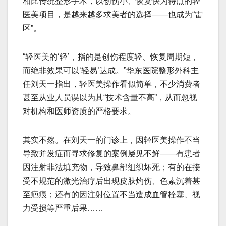
相比传统整形手术，以创伤小、恢复快为特点的轻
医美项目，是越来越多求美者的选择——也成为“雷
区”。
“轻医美的‘轻’，指的是创伤程度轻、恢复周期短，
而绝非效果可以‘轻易’达成。”华东医院整形外科主
任刘天一指出，轻医美操作看似简单，不少消费者
甚至从业人员误以为其“技术含量不高”，从而忽视
对机构和医师资质的严格要求。
其实不然。在刘天一的门诊上，因轻医美操作不当
导致并发症而寻求修复的案例屡见不鲜——有患者
因注射非法填充物，导致鼻部组织坏死；有的在接
受不规范的激光治疗后出现皮肤灼伤、色素沉着甚
至疤痕；还有的因注射位置不当造成血管栓塞、视
力受损等严重后果……