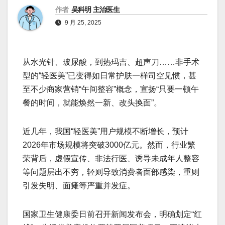
作者
吴科明 主治医生
9 月 25, 2025
从水光针、玻尿酸，到热玛吉、超声刀……非手术
型的“轻医美”已变得如日常护肤一样司空见惯，甚
至不少商家营销“午间整容”概念，宣扬“只要一顿午
餐的时间，就能焕然一新、改头换面”。
近几年，我国“轻医美”用户规模不断增长，预计
2026年市场规模将突破3000亿元。然而，行业繁
荣背后，虚假宣传、非法行医、诱导未成年人整容
等问题层出不穷，轻则导致消费者面部感染，重则
引发失明、面瘫等严重并发症。
国家卫生健康委日前召开新闻发布会，明确划定“红