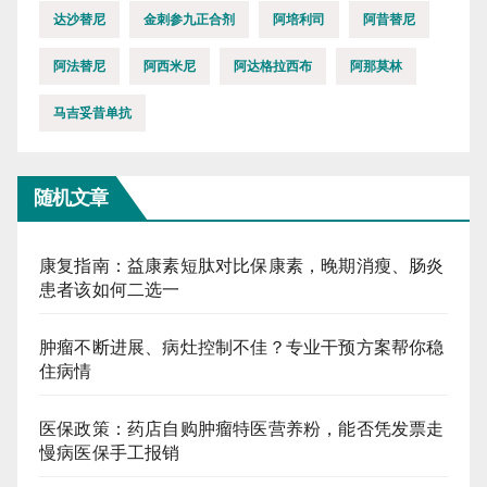
达沙替尼
金刺参九正合剂
阿培利司
阿昔替尼
阿法替尼
阿西米尼
阿达格拉西布
阿那莫林
马吉妥昔单抗
随机文章
康复指南：益康素短肽对比保康素，晚期消瘦、肠炎
患者该如何二选一
肿瘤不断进展、病灶控制不佳？专业干预方案帮你稳
住病情
医保政策：药店自购肿瘤特医营养粉，能否凭发票走
慢病医保手工报销