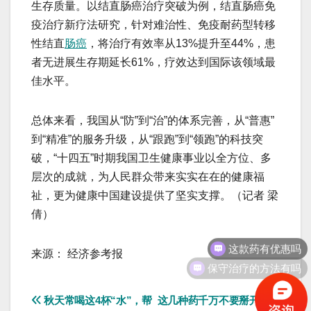
生存质量。以结直肠癌治疗突破为例，结直肠癌免
疫治疗新疗法研究，针对难治性、免疫耐药型转移
性结直
肠癌
，将治疗有效率从13%提升至44%，患
者无进展生存期延长61%，疗效达到国际该领域最
佳水平。
总体来看，我国从“防”到“治”的体系完善，从“普惠”
到“精准”的服务升级，从“跟跑”到“领跑”的科技突
破，“十四五”时期我国卫生健康事业以全方位、多
层次的成就，为人民群众带来实实在在的健康福
祉，更为健康中国建设提供了坚实支撑。（记者 梁
倩）
这款药有优惠吗
来源： 经济参考报
保守治疗的方法有吗
文
秋天常喝这4杯“水”，帮
这几种药千万不要掰开吃，