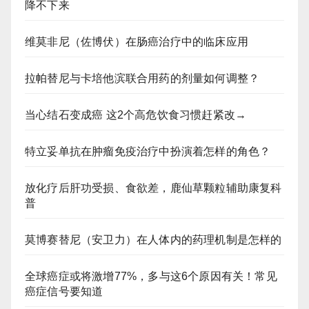
降不下来
维莫非尼（佐博伏）在肠癌治疗中的临床应用
拉帕替尼与卡培他滨联合用药的剂量如何调整？
当心结石变成癌 这2个高危饮食习惯赶紧改→
特立妥单抗在肿瘤免疫治疗中扮演着怎样的角色？
放化疗后肝功受损、食欲差，鹿仙草颗粒辅助康复科
普
莫博赛替尼（安卫力）在人体内的药理机制是怎样的
全球癌症或将激增77%，多与这6个原因有关！常见
癌症信号要知道