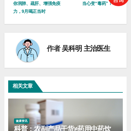
你润肺、疏肝、增强免疫
当心变“毒药”！
章
力，9月喝正当时
导
航
作者
吴科明 主治医生
相关文章
健康资讯
科普：农副产品干货≠药用中药饮