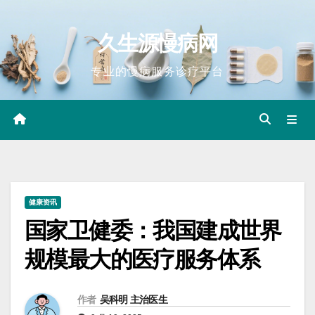
Skip
to
久生源慢病网
content
专业的慢病服务诊疗平台
健康资讯
国家卫健委：我国建成世界
规模最大的医疗服务体系
作者
吴科明 主治医生