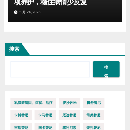
项养护，稳住病情少反复
5 月 24, 2026
搜索
搜
索
乳腺癌病因、症状、治疗
伊沙佐米
博舒替尼
卡博替尼
卡马替尼
厄达替尼
司美替尼
吉瑞替尼
图卡替尼
塞利尼索
奎扎替尼