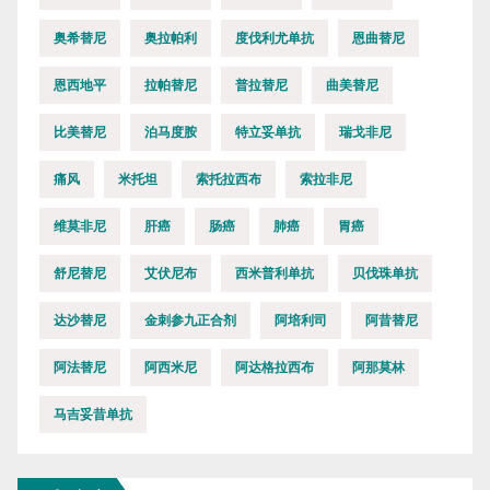
奥希替尼
奥拉帕利
度伐利尤单抗
恩曲替尼
恩西地平
拉帕替尼
普拉替尼
曲美替尼
比美替尼
泊马度胺
特立妥单抗
瑞戈非尼
痛风
米托坦
索托拉西布
索拉非尼
维莫非尼
肝癌
肠癌
肺癌
胃癌
舒尼替尼
艾伏尼布
西米普利单抗
贝伐珠单抗
达沙替尼
金刺参九正合剂
阿培利司
阿昔替尼
阿法替尼
阿西米尼
阿达格拉西布
阿那莫林
马吉妥昔单抗