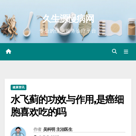
Skip
to
久生源慢病网
content
专业的慢病服务诊疗平台
健康资讯
水飞蓟的功效与作用,是癌细
胞喜欢吃的吗
作者
吴科明 主治医生