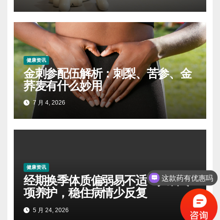
健康资讯
金刺参配伍解析：刺梨、苦参、金
荞麦有什么妙用
7 月 4, 2026
健康资讯
经期换季体质偏弱易不适！妇科专
这款药有优惠吗
项养护，稳住病情少反复
5 月 24, 2026