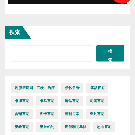
搜索
搜
索
乳腺癌病因、症状、治疗
伊沙佐米
博舒替尼
卡博替尼
卡马替尼
厄达替尼
司美替尼
吉瑞替尼
图卡替尼
塞利尼索
奎扎替尼
奥希替尼
奥拉帕利
度伐利尤单抗
恩曲替尼