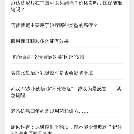
厄达替尼片在中国可以买到吗？价格贵吗，医保能报
销吗？
阿昔替尼主要用于治疗哪些类型的癌症？
服用槐耳颗粒多久能有效果
“包治百病”？请警惕这类“医疗”仪器
表柔比星治疗乳腺癌时是否会影响肝脏
武汉22岁小伙确诊“不死癌症”！曾以为是感冒……紧
急提醒
老爸抗癌四年的常规用药和偏方……
痛风科普：尿酸控制平稳后，能不能少量吃肉？记住
3个进食原则不复发