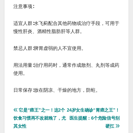
注意事项∶
适宜人群∶水飞蓟配合其他药物或治疗手段，可用于
慢性肝炎、酒精性脂肪肝等人群。
禁忌人群∶脾胃虚弱的人不宜使用。
用法用量∶治疗用药时，通常作成散剂、丸剂等成药
使用。
日常保存∶放在阴凉、干燥的地方，防蛀。
文
它是“癌王”之一！这2个
24岁女生确诊“胃癌之王”！
饮食习惯再不改就晚了，尤
医生提醒：6个危险信号别
章
其女性
硬扛