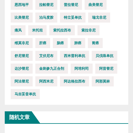
恩西地平
拉帕替尼
普拉替尼
曲美替尼
比美替尼
泊马度胺
特立妥单抗
瑞戈非尼
痛风
米托坦
索托拉西布
索拉非尼
维莫非尼
肝癌
肠癌
肺癌
胃癌
舒尼替尼
艾伏尼布
西米普利单抗
贝伐珠单抗
达沙替尼
金刺参九正合剂
阿培利司
阿昔替尼
阿法替尼
阿西米尼
阿达格拉西布
阿那莫林
马吉妥昔单抗
随机文章