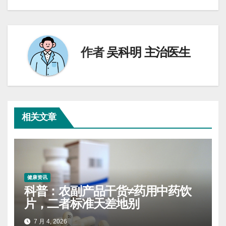
导
航
作者
吴科明 主治医生
相关文章
健康资讯
科普：农副产品干货≠药用中药饮
片，二者标准天差地别
7 月 4, 2026