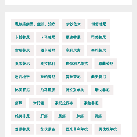
乳腺癌病因、症状、治疗
伊沙佐米
博舒替尼
卡博替尼
卡马替尼
厄达替尼
司美替尼
吉瑞替尼
图卡替尼
塞利尼索
奎扎替尼
奥希替尼
奥拉帕利
度伐利尤单抗
恩曲替尼
恩西地平
拉帕替尼
普拉替尼
曲美替尼
比美替尼
泊马度胺
特立妥单抗
瑞戈非尼
痛风
米托坦
索托拉西布
索拉非尼
维莫非尼
肝癌
肠癌
肺癌
胃癌
舒尼替尼
艾伏尼布
西米普利单抗
贝伐珠单抗