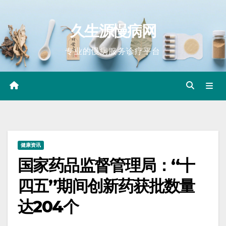
Skip
to
久生源慢病网
content
专业的慢病服务诊疗平台
健康资讯
国家药品监督管理局：“十
四五”期间创新药获批数量
达204个