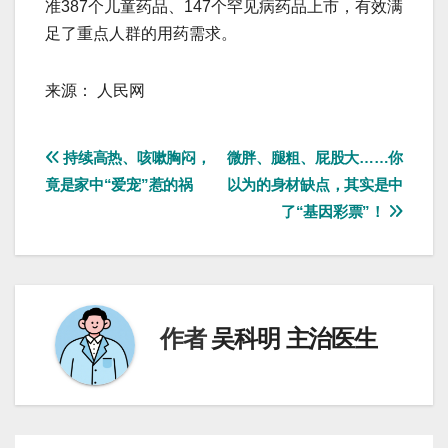
准387个儿童药品、147个罕见病药品上市，有效满
足了重点人群的用药需求。
来源： 人民网
文
持续高热、咳嗽胸闷，
微胖、腿粗、屁股大……你
竟是家中“爱宠”惹的祸
以为的身材缺点，其实是中
章
了“基因彩票”！
导
航
作者
吴科明 主治医生