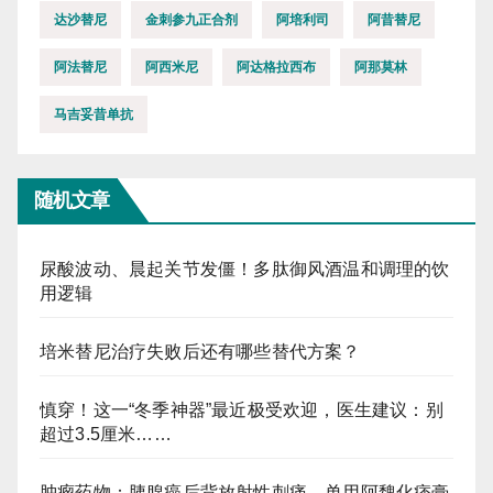
达沙替尼
金刺参九正合剂
阿培利司
阿昔替尼
阿法替尼
阿西米尼
阿达格拉西布
阿那莫林
马吉妥昔单抗
随机文章
尿酸波动、晨起关节发僵！多肽御风酒温和调理的饮
用逻辑
培米替尼治疗失败后还有哪些替代方案？
慎穿！这一“冬季神器”最近极受欢迎，医生建议：别
超过3.5厘米……
肿瘤药物：胰腺癌后背放射性刺痛，单用阿魏化痞膏