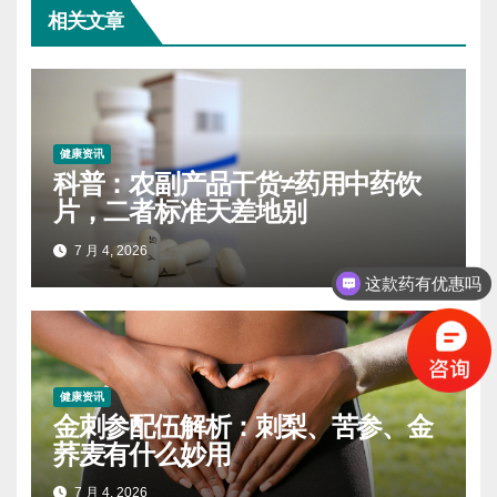
相关文章
健康资讯
科普：农副产品干货≠药用中药饮
片，二者标准天差地别
7 月 4, 2026
这款药有优惠吗
健康资讯
金刺参配伍解析：刺梨、苦参、金
荞麦有什么妙用
7 月 4, 2026