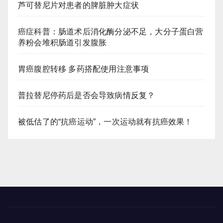
芦可替尼片对患者的脾脏肿大症状
癌症科普：肠道术后消化酶分泌不足，大分子蛋白营
养粉会堆积肠道引发腹胀
胃癌腹腔转移 多药搭配使用注意事项
普拉替尼停药后是否会导致病情反复？
被低估了的“抗癌运动”，一次运动就有抗癌效果！