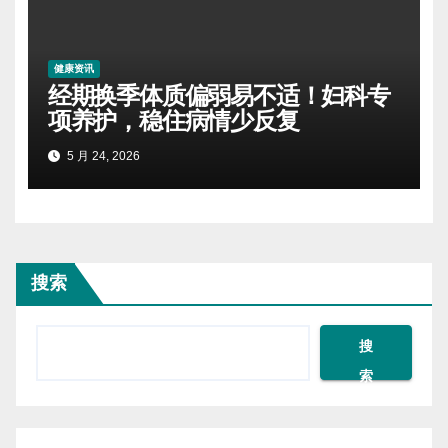
健康资讯
经期换季体质偏弱易不适！妇科专
项养护，稳住病情少反复
5 月 24, 2026
搜索
搜
索