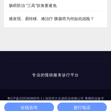
肠癌防治 “三高”饮食要避免
难发现、易转移、难治疗 胰腺癌为何如此凶险？
专业的慢病服务诊疗平台
粤ICP备2025360800号-1
|
深圳市久生源药业有限公司 粤网药信备字
（2025）第00114号
在线咨询
拨打电话