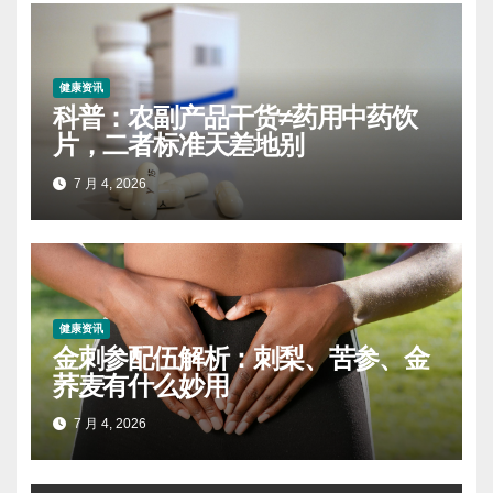
健康资讯
科普：农副产品干货≠药用中药饮
片，二者标准天差地别
7 月 4, 2026
健康资讯
金刺参配伍解析：刺梨、苦参、金
荞麦有什么妙用
7 月 4, 2026