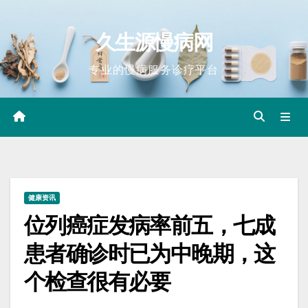
Skip
to
久生源慢病网
content
专业的慢病服务诊疗平台
健康资讯
位列癌症发病率前五，七成
患者确诊时已为中晚期，这
个检查很有必要