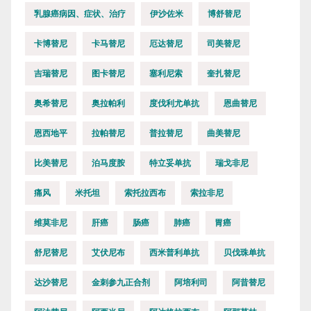
乳腺癌病因、症状、治疗
伊沙佐米
博舒替尼
卡博替尼
卡马替尼
厄达替尼
司美替尼
吉瑞替尼
图卡替尼
塞利尼索
奎扎替尼
奥希替尼
奥拉帕利
度伐利尤单抗
恩曲替尼
恩西地平
拉帕替尼
普拉替尼
曲美替尼
比美替尼
泊马度胺
特立妥单抗
瑞戈非尼
痛风
米托坦
索托拉西布
索拉非尼
维莫非尼
肝癌
肠癌
肺癌
胃癌
舒尼替尼
艾伏尼布
西米普利单抗
贝伐珠单抗
达沙替尼
金刺参九正合剂
阿培利司
阿昔替尼