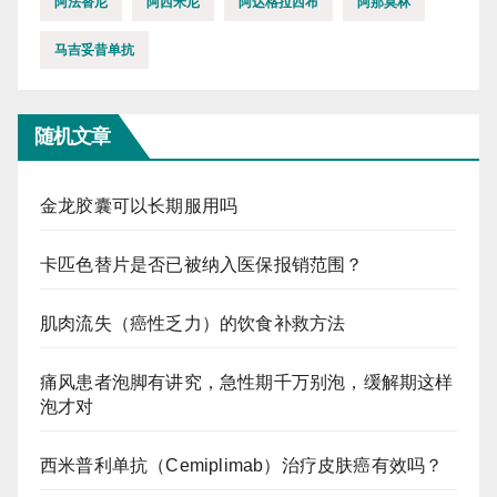
阿法替尼
阿西米尼
阿达格拉西布
阿那莫林
马吉妥昔单抗
随机文章
金龙胶囊可以长期服用吗
卡匹色替片是否已被纳入医保报销范围？
肌肉流失（癌性乏力）的饮食补救方法
痛风患者泡脚有讲究，急性期千万别泡，缓解期这样
泡才对
西米普利单抗（Cemiplimab）治疗皮肤癌有效吗？