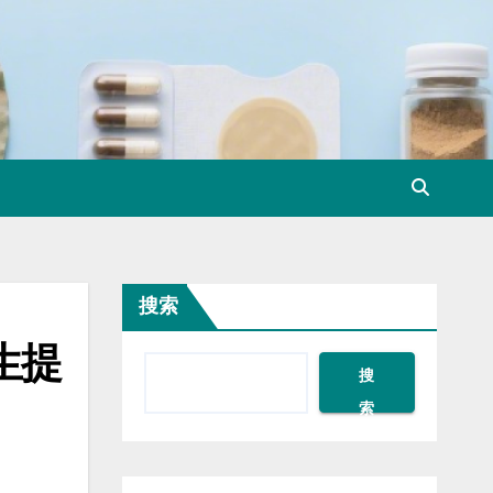
搜索
生提
搜
索