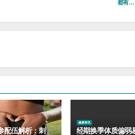
都有
健康资讯
参配伍解析：刺
经期换季体质偏弱