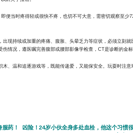
，即便当时疼得轻或很快不疼，也切不可大意，需密切观察至少7
，出现持续或加重的疼痛、腹胀、头晕乏力等症状，必须立刻就
受伤情况，遵医嘱完善腹部或腰部影像学检查，CT是诊断的金
积木、温和追逐游戏等，既能传递爱，又能保安全。玩耍时注意
身服药！
凶险！24岁小伙全身多处血栓，他这个习惯