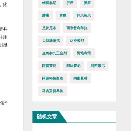
维莫非尼
肝癌
肠癌
，疼
肺癌
胃癌
舒尼替尼
艾伏尼布
西米普利单抗
情并
并用
贝伐珠单抗
达沙替尼
明显
金刺参九正合剂
阿培利司
阿昔替尼
阿法替尼
阿西米尼
阿达格拉西布
阿那莫林
马吉妥昔单抗
的严
随机文章