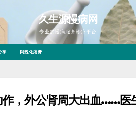
久生源慢病网
专业的慢病服务诊疗平台
分享
阿魏化痞膏
动作，外公肾周大出血……医