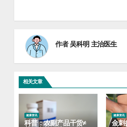
章
导
航
作者
吴科明 主治医生
相关文章
健康资讯
健康资讯
科普：农副产品干货≠
金刺