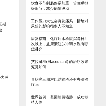
饮食不节制肠癌易加重！管住嘴抓
好细节，减少病情波动
工作压力大也会诱发痛风，情绪对
初期
尿酸的影响很多人不知道
出
康复指南：化疗后水样腹泻每日5
次以上，益康素短肽冲调水温有哪
些讲究
艾拉司群(Elacestrant) 的治疗效果
究竟如何
外力冲
直肠癌三期淋巴结转移还有办法治
疗吗
世界首例！基因编辑猪肺，成功移
植人体