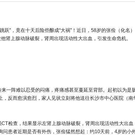
跳跃”，竟在十天后险些酿成“大祸”！近日，58岁的张俭（化名
致他肾上腺动脉破裂，肾周出现活动性大出血，引发生命危机。
部传来一阵难以忍受的闷痛，疼痛感甚至蔓延至背部。起初以为是
止，反而愈演愈烈，家人见状立刻将他送往长沙市中心医院（南
强CT检查，结果显示左肾上腺动脉破裂，肾周出现活动性大出血
询问患者近期是否有外伤，张俭猛然想起：约10天前，4岁的小