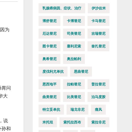
乳腺癌病因、症状、治疗
伊沙佐米
博舒替尼
卡博替尼
卡马替尼
）因为
厄达替尼
司美替尼
吉瑞替尼
图卡替尼
塞利尼索
奎扎替尼
奥希替尼
奥拉帕利
度伐利尤单抗
恩曲替尼
恩西地平
拉帕替尼
普拉替尼
肠胃问
华大
曲美替尼
比美替尼
泊马度胺
特立妥单抗
瑞戈非尼
痛风
，说
米托坦
索托拉西布
索拉非尼
外孙和