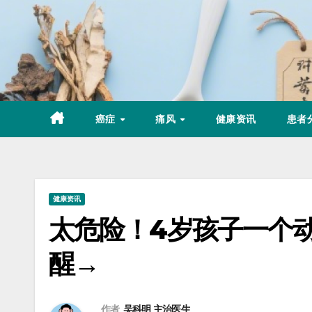
Skip
to
content
癌症
痛风
健康资讯
患者
健康资讯
太危险！4岁孩子一个
醒→
作者
吴科明 主治医生