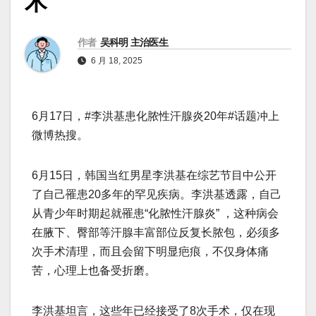
术
作者
吴科明 主治医生
6 月 18, 2025
6月17日，#李洪基患化脓性汗腺炎20年#话题冲上
微博热搜。
6月15日，韩国当红男星李洪基在综艺节目中公开
了自己罹患20多年的罕见疾病。李洪基透露，自己
从青少年时期起就罹患“化脓性汗腺炎” ，这种病会
在腋下、臀部等汗腺丰富部位反复长脓包，必须多
次手术清理，而且会留下明显疤痕，不仅身体痛
苦，心理上也备受折磨。
李洪基坦言，这些年已经接受了8次手术，仅在现