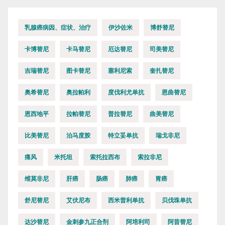
乳腺癌病因、症状、治疗
伊沙佐米
博舒替尼
卡博替尼
卡马替尼
厄达替尼
司美替尼
吉瑞替尼
图卡替尼
塞利尼索
奎扎替尼
奥希替尼
奥拉帕利
度伐利尤单抗
恩曲替尼
恩西地平
拉帕替尼
普拉替尼
曲美替尼
比美替尼
泊马度胺
特立妥单抗
瑞戈非尼
痛风
米托坦
索托拉西布
索拉非尼
维莫非尼
肝癌
肠癌
肺癌
胃癌
舒尼替尼
艾伏尼布
西米普利单抗
贝伐珠单抗
达沙替尼
金刺参九正合剂
阿培利司
阿昔替尼