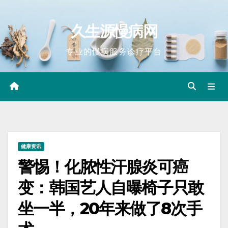
Skip
to
久生源慢病网
content
专业的慢病服务诊疗平台
健康资讯
警惕！化脓性汗腺炎可癌
变：韩国艺人自曝椅子只敢
坐一半，20年来做了8次手