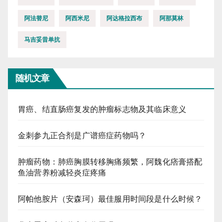
阿法替尼
阿西米尼
阿达格拉西布
阿那莫林
马吉妥昔单抗
随机文章
胃癌、结直肠癌复发的肿瘤标志物及其临床意义
金刺参九正合剂是广谱癌症药物吗？
肿瘤药物：肺癌胸膜转移胸痛频繁，阿魏化痞膏搭配
鱼油营养粉减轻炎症疼痛
阿帕他胺片（安森珂）最佳服用时间段是什么时候？