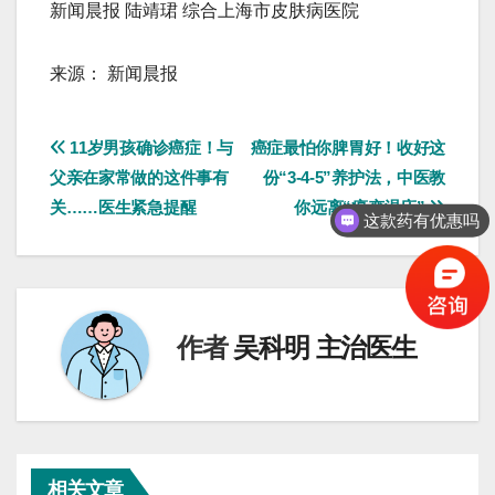
新闻晨报 陆靖珺 综合上海市皮肤病医院
来源： 新闻晨报
文
11岁男孩确诊癌症！与
癌症最怕你脾胃好！收好这
父亲在家常做的这件事有
份“3-4-5”养护法，中医教
章
关……医生紧急提醒
你远离“癌变温床”
这款药有优惠吗
导
航
作者
吴科明 主治医生
相关文章