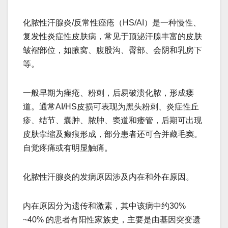
化脓性汗腺炎/反常性痤疮（HS/AI）是一种慢性、
复发性炎症性皮肤病，常见于顶泌汗腺丰富的皮肤
皱褶部位，如腋窝、腹股沟、臀部、会阴和乳房下
等。
一般早期为痤疮、粉刺，后易破溃化脓，形成瘘
道。通常AI/HS皮损可表现为黑头粉刺、炎症性丘
疹、结节、囊肿、脓肿、窦道和瘘管，后期可出现
皮肤挛缩及瘢痕形成，部分患者还可合并藏毛窦。
自觉疼痛或有明显触痛。
化脓性汗腺炎的发病原因涉及内在和外在原因。
内在原因分为遗传和激素，其中该病中约30%
~40% 的患者有阳性家族史，主要是由基因突变遗