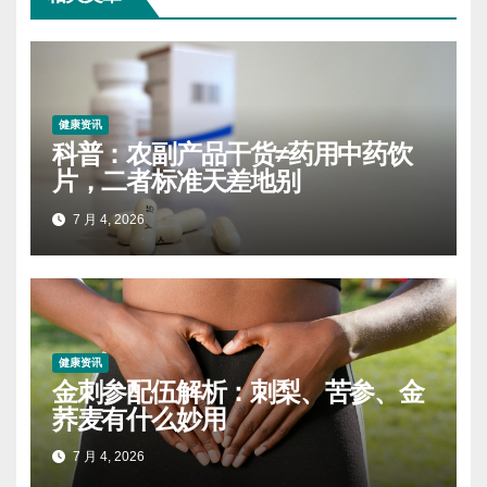
健康资讯
科普：农副产品干货≠药用中药饮
片，二者标准天差地别
7 月 4, 2026
健康资讯
金刺参配伍解析：刺梨、苦参、金
荞麦有什么妙用
7 月 4, 2026