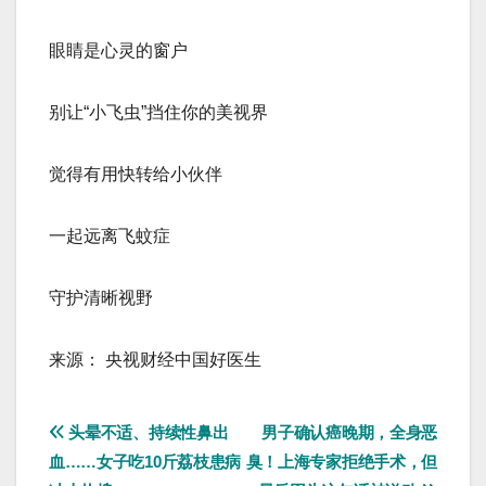
眼睛是心灵的窗户
别让“小飞虫”挡住你的美视界
觉得有用快转给小伙伴
一起远离飞蚊症
守护清晰视野
来源： 央视财经中国好医生
文
头晕不适、持续性鼻出
男子确认癌晚期，全身恶
血……女子吃10斤荔枝患病
臭！上海专家拒绝手术，但
章