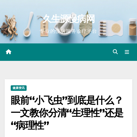
Skip
to
久生源慢病网
content
专业的慢病服务诊疗平台
健康资讯
眼前“小飞虫”到底是什么？
一文教你分清“生理性”还是
“病理性”