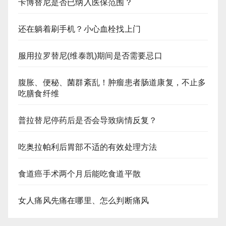
卡博替尼是否已纳入医保范围？
还在躺着刷手机？小心血栓找上门
服用拉罗替尼(维泰凯)期间是否需要忌口
腹胀、便秘、菌群紊乱！肿瘤患者肠道康复，不止多
吃膳食纤维
普拉替尼停药后是否会导致病情反复？
吃奥拉帕利后胃部不适的有效处理方法
食道癌手术两个月后能吃食道平散
女人痛风先痛在哪里、怎么判断痛风