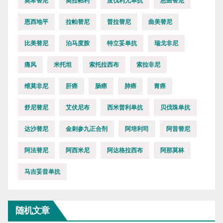
奥希替尼
奥拉帕利
度伐利尤单抗
恩曲替尼
恩西地平
拉帕替尼
普拉替尼
曲美替尼
比美替尼
泊马度胺
特立妥单抗
瑞戈非尼
痛风
米托坦
索托拉西布
索拉非尼
维莫非尼
肝癌
肠癌
肺癌
胃癌
舒尼替尼
艾伏尼布
西米普利单抗
贝伐珠单抗
达沙替尼
金刺参九正合剂
阿培利司
阿昔替尼
阿法替尼
阿西米尼
阿达格拉西布
阿那莫林
马吉妥昔单抗
随机文章