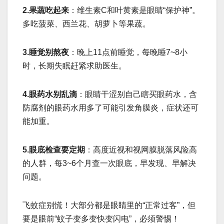
2.果蔬吃起来
：维生素C和叶黄素是眼睛“保护神”。
多吃菠菜、西兰花、胡萝卜等果蔬。
3.睡觉别熬夜
：晚上11点前睡觉，每晚睡7~8小
时，长期失眠赶紧求助医生。
4.眼药水别乱滴
：眼睛干涩别自己瞎买眼药水，含
防腐剂的眼药水用多了可能引发角膜炎，症状还可
能加重。
5.眼底检查要定期
：高度近视和视网膜脱落风险高
的人群，每3~6个月查一次眼底，早发现、早解决
问题。
飞蚊症别慌！大部分都是眼睛里的“正常过客”，但
要是眼前“蚊子变多变快变闪电”，必须警惕！