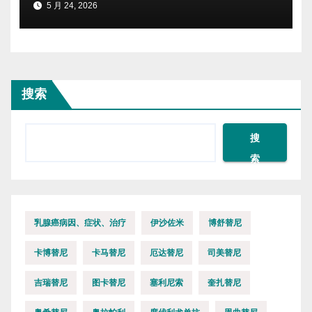
5 月 24, 2026
搜索
搜
索
乳腺癌病因、症状、治疗
伊沙佐米
博舒替尼
卡博替尼
卡马替尼
厄达替尼
司美替尼
吉瑞替尼
图卡替尼
塞利尼索
奎扎替尼