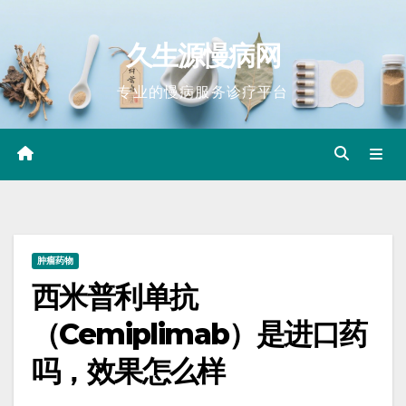
Skip
to
久生源慢病网
content
专业的慢病服务诊疗平台
肿瘤药物
西米普利单抗
（Cemiplimab）是进口药
吗，效果怎么样