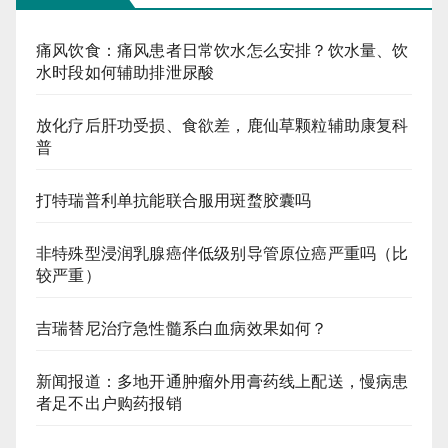
痛风饮食：痛风患者日常饮水怎么安排？饮水量、饮
水时段如何辅助排泄尿酸
放化疗后肝功受损、食欲差，鹿仙草颗粒辅助康复科
普
打特瑞普利单抗能联合服用斑蝥胶囊吗
非特殊型浸润乳腺癌伴低级别导管原位癌严重吗（比
较严重）
吉瑞替尼治疗急性髓系白血病效果如何？
新闻报道：多地开通肿瘤外用膏药线上配送，慢病患
者足不出户购药报销