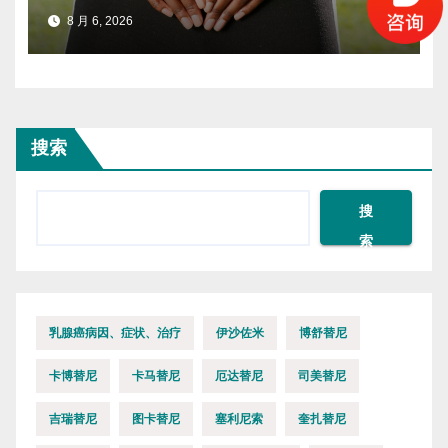
8 月 6, 2026
搜索
搜
索
乳腺癌病因、症状、治疗
伊沙佐米
博舒替尼
卡博替尼
卡马替尼
厄达替尼
司美替尼
吉瑞替尼
图卡替尼
塞利尼索
奎扎替尼