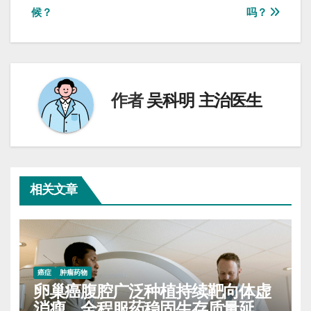
章
候？
吗？
导
航
作者
吴科明 主治医生
相关文章
癌症
肿瘤药物
卵巢癌腹腔广泛种植持续靶向体虚
消瘦，全程服药稳固生存质量延缓