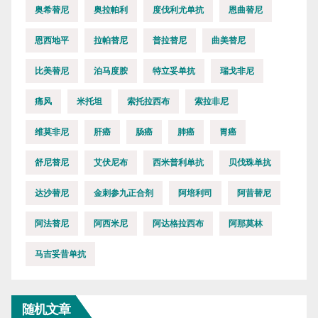
奥希替尼
奥拉帕利
度伐利尤单抗
恩曲替尼
恩西地平
拉帕替尼
普拉替尼
曲美替尼
比美替尼
泊马度胺
特立妥单抗
瑞戈非尼
痛风
米托坦
索托拉西布
索拉非尼
维莫非尼
肝癌
肠癌
肺癌
胃癌
舒尼替尼
艾伏尼布
西米普利单抗
贝伐珠单抗
达沙替尼
金刺参九正合剂
阿培利司
阿昔替尼
阿法替尼
阿西米尼
阿达格拉西布
阿那莫林
马吉妥昔单抗
随机文章