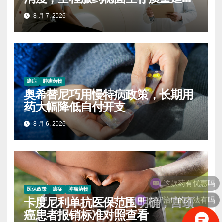
进展
8 月 7, 2026
癌症
肿瘤药物
奥希替尼巧用慢特病政策，长期用
药大幅降低自付开支
8 月 6, 2026
这款药有优惠吗
医保政策
癌症
肿瘤药物
保守治疗的方法有吗
卡度尼利单抗医保范围明确，宫颈
癌患者报销标准对照查看