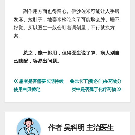
副作用方面也得留心。伊沙佐米可能让人手脚
发麻、拉肚子，地塞米松吃久了可能脸会肿、睡不
好觉。所以医生一般会盯着调剂量，不行就换方
案。
总之，能一起用，但得医生说了算。病人别自
己瞎配，容易出问题。
文
患者是否需要长期持续
鲁比卡丁(赞必佳)在药物分
使用曲贝替定
类中是否属于化疗药物
章
导
航
作者
吴科明 主治医生