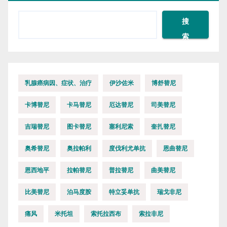
搜
索
乳腺癌病因、症状、治疗
伊沙佐米
博舒替尼
卡博替尼
卡马替尼
厄达替尼
司美替尼
吉瑞替尼
图卡替尼
塞利尼索
奎扎替尼
奥希替尼
奥拉帕利
度伐利尤单抗
恩曲替尼
恩西地平
拉帕替尼
普拉替尼
曲美替尼
比美替尼
泊马度胺
特立妥单抗
瑞戈非尼
痛风
米托坦
索托拉西布
索拉非尼