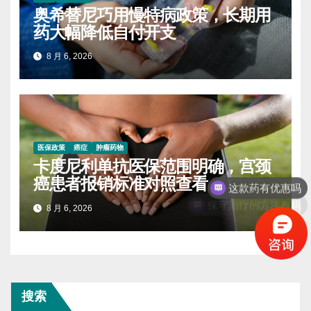
奥希替尼巧用慢特病政策，长期用
药大幅降低自付开支
8 月 6, 2026
医保政策
癌症
肿瘤药物
卡度尼利单抗医保范围明确，宫颈
这款药有优惠吗
癌患者报销标准对照查看
保守治疗的方法有吗
8 月 6, 2026
搜索