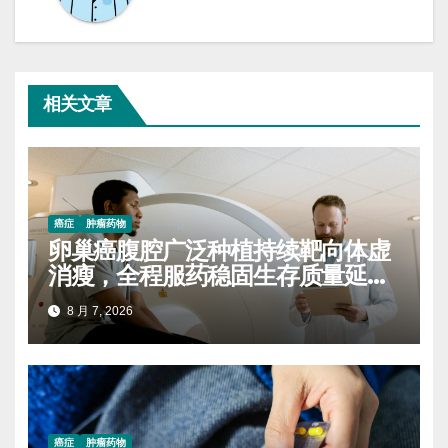
相关文章
癌症
肿瘤药物
卵巢癌腹腔广泛种植持续靶向体虚
消瘦，全程服药稳固生存质量延缓
进展
8 月 7, 2026
癌症
肿瘤药物