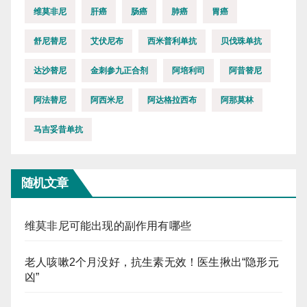
维莫非尼
肝癌
肠癌
肺癌
胃癌
舒尼替尼
艾伏尼布
西米普利单抗
贝伐珠单抗
达沙替尼
金刺参九正合剂
阿培利司
阿昔替尼
阿法替尼
阿西米尼
阿达格拉西布
阿那莫林
马吉妥昔单抗
随机文章
维莫非尼可能出现的副作用有哪些
老人咳嗽2个月没好，抗生素无效！医生揪出“隐形元
凶”