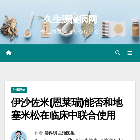
Skip
to
久生源慢病网
content
专业的慢病服务诊疗平台
肿瘤药物
伊沙佐米(恩莱瑞)能否和地
塞米松在临床中联合使用
作者
吴科明 主治医生