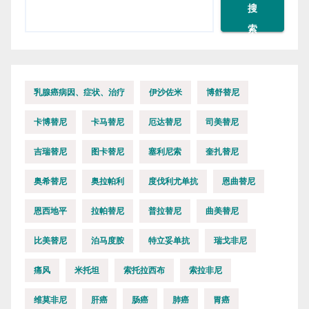
搜
索
乳腺癌病因、症状、治疗
伊沙佐米
博舒替尼
卡博替尼
卡马替尼
厄达替尼
司美替尼
吉瑞替尼
图卡替尼
塞利尼索
奎扎替尼
奥希替尼
奥拉帕利
度伐利尤单抗
恩曲替尼
恩西地平
拉帕替尼
普拉替尼
曲美替尼
比美替尼
泊马度胺
特立妥单抗
瑞戈非尼
痛风
米托坦
索托拉西布
索拉非尼
维莫非尼
肝癌
肠癌
肺癌
胃癌