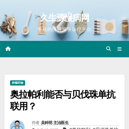
Skip
to
久生源慢病网
content
专业的慢病服务诊疗平台
肿瘤药物
奥拉帕利能否与贝伐珠单抗
联用？
作者
吴科明 主治医生