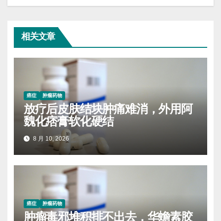
相关文章
癌症
肿瘤药物
放疗后皮肤结块肿痛难消，外用阿
魏化痞膏软化硬结
8 月 10, 2026
癌症
肿瘤药物
肿瘤毒邪堆积排不出去，华蟾素胶