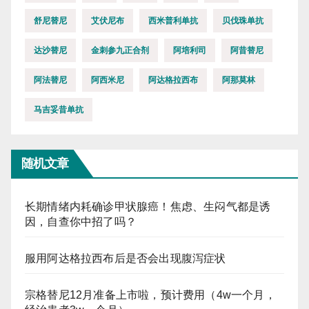
舒尼替尼
艾伏尼布
西米普利单抗
贝伐珠单抗
达沙替尼
金刺参九正合剂
阿培利司
阿昔替尼
阿法替尼
阿西米尼
阿达格拉西布
阿那莫林
马吉妥昔单抗
随机文章
长期情绪内耗确诊甲状腺癌！焦虑、生闷气都是诱
因，自查你中招了吗？
服用阿达格拉西布后是否会出现腹泻症状
宗格替尼12月准备上市啦，预计费用（4w一个月，