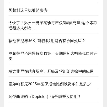
阿替利珠单抗引起腹痛
太快了！温州一男子确诊胃癌仅3周就离世 这个坏习
惯很多人都有……
福他替尼与JAK抑制剂联用是否有协同效应？
奥希替尼巧用慢特病政策，长期用药大幅降低自付开
支
瑞戈非尼在结直肠癌、肝癌及软组织肉瘤中的应用
塞尔帕替尼2025年医保报销比例以及条件是多少
阿伐曲波帕（Doptelet）适合哪些人使用？