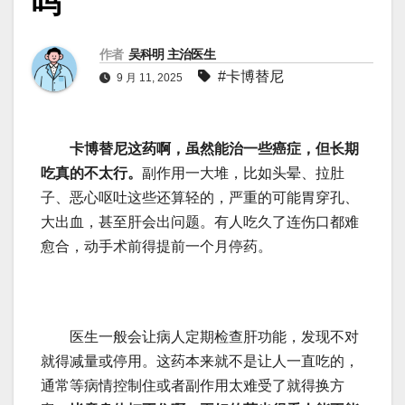
吗
作者
吴科明 主治医生
#卡博替尼
9 月 11, 2025
卡博替尼这药啊，虽然能治一些癌症，但长期
吃真的不太行。
副作用一大堆，比如头晕、拉肚
子、恶心呕吐这些还算轻的，严重的可能胃穿孔、
大出血，甚至肝会出问题。有人吃久了连伤口都难
愈合，动手术前得提前一个月停药。
医生一般会让病人定期检查肝功能，发现不对
就得减量或停用。这药本来就不是让人一直吃的，
通常等病情控制住或者副作用太难受了就得换方