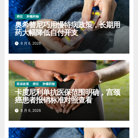
癌症
肿瘤药物
奥希替尼巧用慢特病政策，长期用
药大幅降低自付开支
8 月 6, 2026
医保政策
癌症
肿瘤药物
卡度尼利单抗医保范围明确，宫颈
癌患者报销标准对照查看
8 月 6, 2026