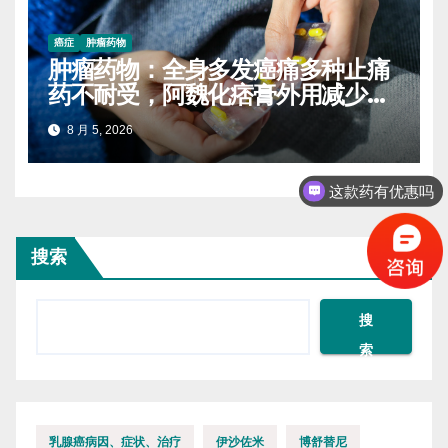
癌症
肿瘤药物
肿瘤药物：全身多发癌痛多种止痛
药不耐受，阿魏化痞膏外用减少口
服药量的实操案例
8 月 5, 2026
这款药有优惠吗
搜索
搜
索
乳腺癌病因、症状、治疗
伊沙佐米
博舒替尼