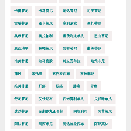
卡博替尼
卡马替尼
厄达替尼
司美替尼
吉瑞替尼
图卡替尼
塞利尼索
奎扎替尼
奥希替尼
奥拉帕利
度伐利尤单抗
恩曲替尼
恩西地平
拉帕替尼
普拉替尼
曲美替尼
比美替尼
泊马度胺
特立妥单抗
瑞戈非尼
痛风
米托坦
索托拉西布
索拉非尼
维莫非尼
肝癌
肠癌
肺癌
胃癌
舒尼替尼
艾伏尼布
西米普利单抗
贝伐珠单抗
达沙替尼
金刺参九正合剂
阿培利司
阿昔替尼
阿法替尼
阿西米尼
阿达格拉西布
阿那莫林