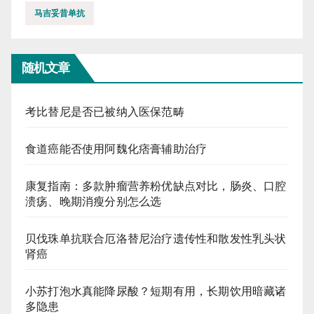
马吉妥昔单抗
随机文章
考比替尼是否已被纳入医保范畴
食道癌能否使用阿魏化痞膏辅助治疗
康复指南：多款肿瘤营养粉优缺点对比，肠炎、口腔
溃疡、晚期消瘦分别怎么选
贝伐珠单抗联合厄洛替尼治疗遗传性和散发性乳头状
肾癌
小苏打泡水真能降尿酸？短期有用，长期饮用暗藏诸
多隐患