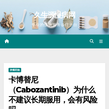
Skip
to
久生源慢病网
content
专业的慢病服务诊疗平台
肿瘤药物
卡博替尼
（Cabozantinib）为什么
不建议长期服用，会有风险