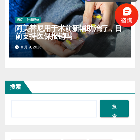
癌症
肿瘤药物
阿美替尼用于术前新辅助治疗，目
前支持医保报销吗
8 月 9, 2026
搜索
搜
索