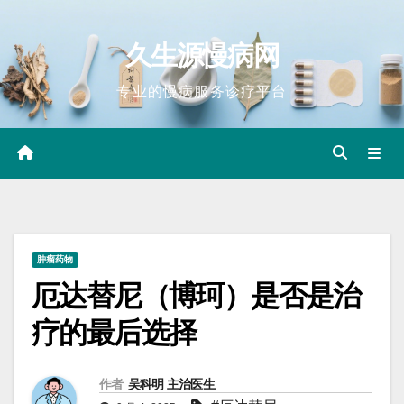
Skip
to
久生源慢病网
content
专业的慢病服务诊疗平台
肿瘤药物
厄达替尼（博珂）是否是治
疗的最后选择
作者
吴科明 主治医生