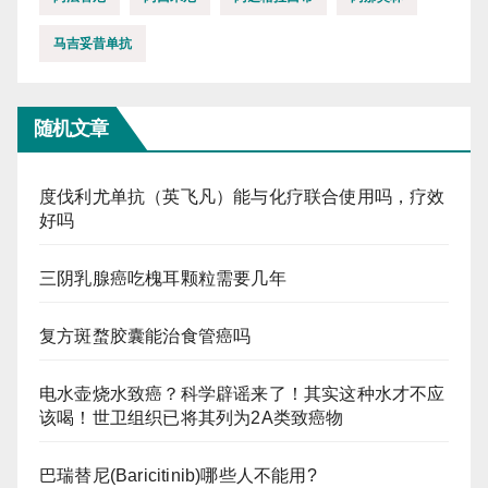
马吉妥昔单抗
随机文章
度伐利尤单抗（英飞凡）能与化疗联合使用吗，疗效
好吗
三阴乳腺癌吃槐耳颗粒需要几年
复方斑蝥胶囊能治食管癌吗
电水壶烧水致癌？科学辟谣来了！其实这种水才不应
该喝！世卫组织已将其列为2A类致癌物
巴瑞替尼(Baricitinib)哪些人不能用?