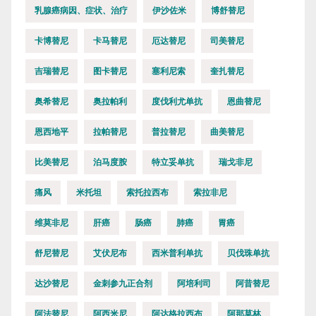
乳腺癌病因、症状、治疗
伊沙佐米
博舒替尼
卡博替尼
卡马替尼
厄达替尼
司美替尼
吉瑞替尼
图卡替尼
塞利尼索
奎扎替尼
奥希替尼
奥拉帕利
度伐利尤单抗
恩曲替尼
恩西地平
拉帕替尼
普拉替尼
曲美替尼
比美替尼
泊马度胺
特立妥单抗
瑞戈非尼
痛风
米托坦
索托拉西布
索拉非尼
维莫非尼
肝癌
肠癌
肺癌
胃癌
舒尼替尼
艾伏尼布
西米普利单抗
贝伐珠单抗
达沙替尼
金刺参九正合剂
阿培利司
阿昔替尼
阿法替尼
阿西米尼
阿达格拉西布
阿那莫林