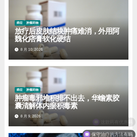
癌症
肿瘤药物
放疗后皮肤结块肿痛难消，外用阿
魏化痞膏软化硬结
8 月 10, 2026
癌症
肿瘤药物
肿瘤毒邪堆积排不出去，华蟾素胶
囊清解体内瘀积毒素
8 月 9, 2026
保守治疗的方法有吗