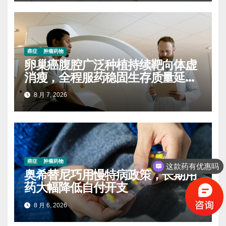
癌症
肿瘤药物
卵巢癌腹腔广泛种植持续靶向体虚
消瘦，全程服药稳固生存质量延缓
进展
8 月 7, 2026
癌症
肿瘤药物
这款药有优惠吗
奥希替尼巧用慢特病政策，长期用
药大幅降低自付开支
8 月 6, 2026