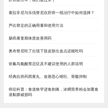
索拉非尼与乐伐替尼在肝癌一线治疗中如何选择？
芦比替定的正确用量和使用方法
肠癌康复期体质改善用药
奥布替尼吃了出现下肢皮肤出血点还能吃吗
依氟鸟氨酸禁忌症及不建议使用的人群说明
经典抗癌药西黄丸、改善恶心呕吐、骨髓抑制
癌症科普：食道狭窄进食刺痛，浓稠营养粉会加重食
道黏膜破损吗