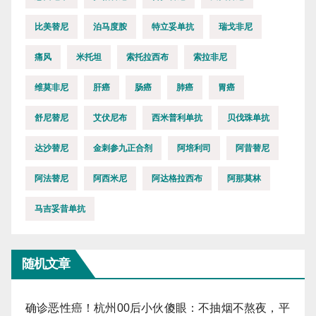
比美替尼
泊马度胺
特立妥单抗
瑞戈非尼
痛风
米托坦
索托拉西布
索拉非尼
维莫非尼
肝癌
肠癌
肺癌
胃癌
舒尼替尼
艾伏尼布
西米普利单抗
贝伐珠单抗
达沙替尼
金刺参九正合剂
阿培利司
阿昔替尼
阿法替尼
阿西米尼
阿达格拉西布
阿那莫林
马吉妥昔单抗
随机文章
确诊恶性癌！杭州00后小伙傻眼：不抽烟不熬夜，平