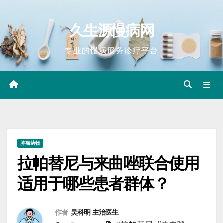
Skip
to
久生源慢病网
content
专业的慢病服务诊疗平台
肿瘤药物
拉帕替尼与来曲唑联合使用
适用于哪些患者群体？
作者
吴科明 主治医生