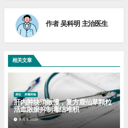
航
作者
吴科明 主治医生
相关文章
癌症
肿瘤药物
肝内肿块消散慢，复方鹿仙草颗粒
活血散瘀抑制毒结堆积
8 月 8, 2026