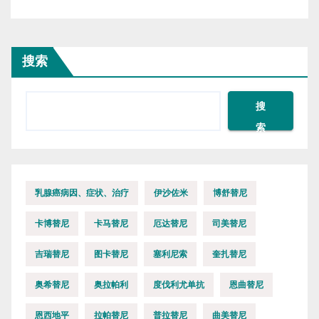
搜索
搜
索
乳腺癌病因、症状、治疗
伊沙佐米
博舒替尼
卡博替尼
卡马替尼
厄达替尼
司美替尼
吉瑞替尼
图卡替尼
塞利尼索
奎扎替尼
奥希替尼
奥拉帕利
度伐利尤单抗
恩曲替尼
恩西地平
拉帕替尼
普拉替尼
曲美替尼