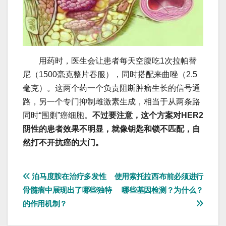
用药时，医生会让患者每天空腹吃1次拉帕替
尼（1500毫克整片吞服），同时搭配来曲唑（2.5
毫克）。这两个药一个负责阻断肿瘤生长的信号通
路，另一个专门抑制雌激素生成，相当于从两条路
同时“围剿”癌细胞。
不过要注意，这个方案对HER2
阴性的患者效果不明显，就像钥匙和锁不匹配，自
然打不开抗癌的大门。
文
泊马度胺在治疗多发性
使用索托拉西布前必须进行
骨髓瘤中展现出了哪些独特
哪些基因检测？为什么？
章
的作用机制？
导