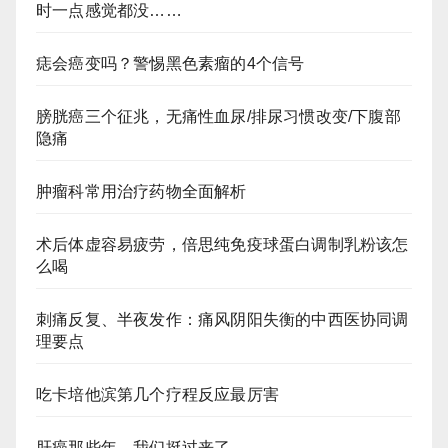
时一点感觉都没……
痣会癌变吗？警惕黑色素瘤的4个信号
膀胱癌三个征兆，无痛性血尿/排尿习惯改变/下腹部
隐痛
肿瘤科常用治疗药物全面解析
术后体虚容易疲劳，倍思纯免疫球蛋白调制乳粉该怎
么喝
刺痛反复、半夜发作：痛风阴阳失衡的中西医协同调
理要点
吃卡培他滨第几个疗程反应最厉害
肝癌那些年，我们挺过来了