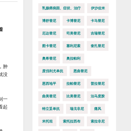
乳腺癌病因、症状、治疗
伊沙佐米
博舒替尼
卡博替尼
卡马替尼
着
厄达替尼
司美替尼
吉瑞替尼
图卡替尼
塞利尼索
奎扎替尼
奥希替尼
奥拉帕利
，肿
度伐利尤单抗
恩曲替尼
就没
恩西地平
拉帕替尼
普拉替尼
曲美替尼
比美替尼
泊马度胺
制一
看起
特立妥单抗
瑞戈非尼
痛风
米托坦
索托拉西布
索拉非尼