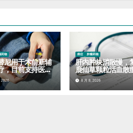
瘤药物
癌症
肿瘤药物
替尼用于术前新辅
肝内肿块消散慢，
疗，目前支持医保
鹿仙草颗粒活血散
吗
制毒结堆积
 2026
8 月 8, 2026