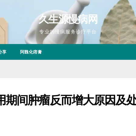
久生源慢病网
专业的慢病服务诊疗平台
分享
阿魏化痞膏
用期间肿瘤反而增大原因及