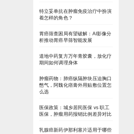
特立妥单抗在肿瘤免疫治疗中扮演
着怎样的角色？
胃癌筛查困局有望破解：AI影像分
析推动胃癌早筛智能发展
道地中药复方万年青胶囊，放化疗
期间如何调理身体
肿瘤药物：肺癌纵隔肿块压迫胸口
憋气，阿魏化痞膏外用贴敷位置怎
么选
医保政策：城乡居民医保 vs 职工
医保，肿瘤用药报销比例差异对比
乳腺癌新药伊那利塞片适用于哪些