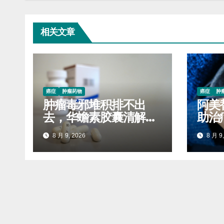
相关文章
癌症
肿瘤药物
癌症
肿
肿瘤毒邪堆积排不出
阿美
去，华蟾素胶囊清解体
助治
内瘀积毒素
报销
8 月 9, 2026
8 月 9,