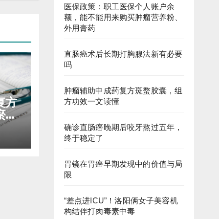
医保政策：职工医保个人账户余
额，能不能用来购买肿瘤营养粉、
外用膏药
直肠癌术后长期打胸腺法新有必要
吗
肿瘤辅助中成药复方斑蝥胶囊，组
复方
方功效一文读懂
瘀抑
确诊直肠癌晚期后咬牙熬过五年，
终于稳定了
胃镜在胃癌早期发现中的价值与局
限
“差点进ICU”！洛阳俩女子美容机
构结伴打肉毒素中毒