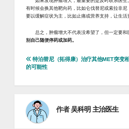
如果发现肿瘤增大，最重要的是及时联系医生。
有时候会换其他靶向药，比如仑伐替尼或索拉非尼
要以缓解症状为主，比如止痛或营养支持，让生活
总之，肿瘤增大不代表没希望了，但一定要和
别自己随便停药或加药。
文
特泊替尼（拓得康）治疗其他MET突变
的可能性
章
导
航
作者
吴科明 主治医生