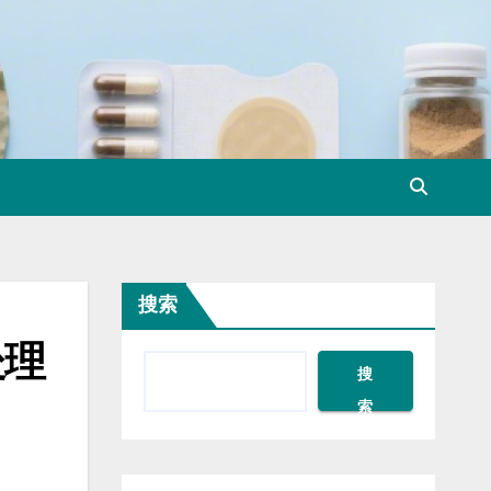
搜索
处理
搜
索