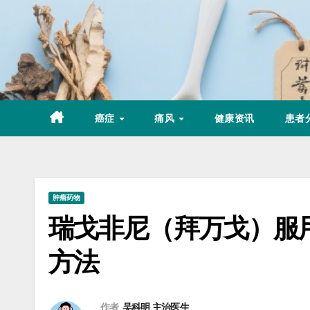
Skip
to
content
癌症
痛风
健康资讯
患者
肿瘤药物
瑞戈非尼（拜万戈）服
方法
作者
吴科明 主治医生