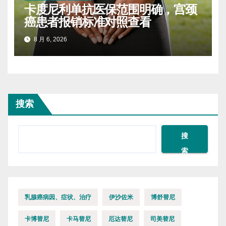
卡度尼利单抗医保范围明确，宫颈
癌患者报销标准对照查看
8 月 6, 2026
搜索
搜
索
乳腺癌病因、症状、治疗
伊沙佐米
博舒替尼
卡博替尼
卡马替尼
厄达替尼
司美替尼