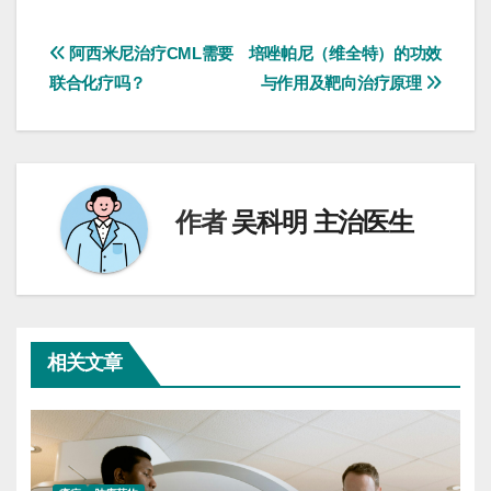
文
阿西米尼治疗CML需要
培唑帕尼（维全特）的功效
联合化疗吗？
与作用及靶向治疗原理
章
导
航
作者
吴科明 主治医生
相关文章