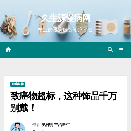
Skip
to
久生源慢病网
content
专业的慢病服务诊疗平台
肿瘤药物
致癌物超标，这种饰品千万
别戴！
作者
吴科明 主治医生