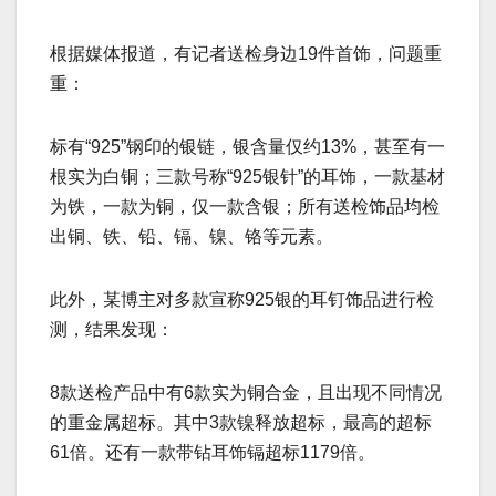
根据媒体报道，有记者送检身边19件首饰，问题重
重：
标有“925”钢印的银链，银含量仅约13%，甚至有一
根实为白铜；三款号称“925银针”的耳饰，一款基材
为铁，一款为铜，仅一款含银；所有送检饰品均检
出铜、铁、铅、镉、镍、铬等元素。
此外，某博主对多款宣称925银的耳钉饰品进行检
测，结果发现：
8款送检产品中有6款实为铜合金，且出现不同情况
的重金属超标。其中3款镍释放超标，最高的超标
61倍。还有一款带钻耳饰镉超标1179倍。