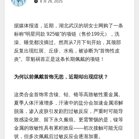
8 月 26, 2025
据媒体报道，近期，湖北武汉的胡女士网购了一条
标称“明星同款 925银”的项链（售价199元），洗
澡、睡觉都没摘过。然而从7月下旬开始，其颈部
反复出现红斑、丘疹、水疱，被诊断为“首饰性皮
炎”。罪魁祸首正是这条长期佩戴的项链！
为何以前佩戴首饰无恙，近期却出现症状？
这类合金首饰常含镍、钴、铬等高致敏性重金属。
夏季人体汗液增多，汗液中的盐分会加速金属溶解
脱落，渗入皮肤引发剧烈过敏反应，严重时可能导
致感染化脓、留下永久瘢痕。更需警惕的是，镍等
金属的致敏性具有累积效应——初次接触可能无症
状，但多次佩戴后过敏反应会逐渐加重。