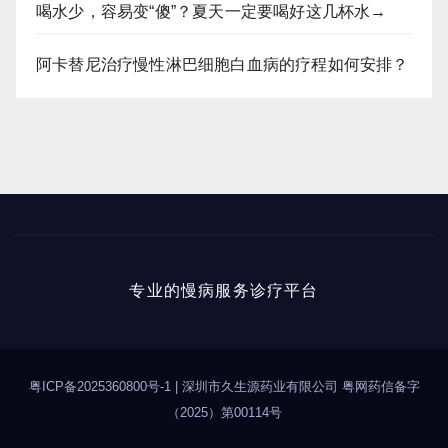
喝水少，容易变“傻”？夏天一定要喝好这几杯水→
阿卡替尼治疗慢性淋巴细胞白血病的疗程如何安排？
专业的慢病服务诊疗平台
粤ICP备2025360800号-1
|
深圳市久生源药业有限公司 粤网药信备字
（2025）第00114号