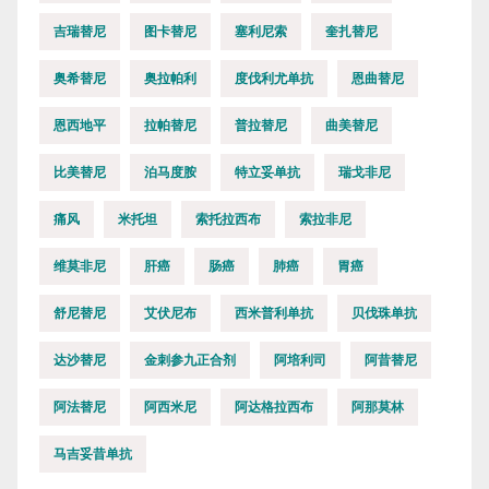
吉瑞替尼
图卡替尼
塞利尼索
奎扎替尼
奥希替尼
奥拉帕利
度伐利尤单抗
恩曲替尼
恩西地平
拉帕替尼
普拉替尼
曲美替尼
比美替尼
泊马度胺
特立妥单抗
瑞戈非尼
痛风
米托坦
索托拉西布
索拉非尼
维莫非尼
肝癌
肠癌
肺癌
胃癌
舒尼替尼
艾伏尼布
西米普利单抗
贝伐珠单抗
达沙替尼
金刺参九正合剂
阿培利司
阿昔替尼
阿法替尼
阿西米尼
阿达格拉西布
阿那莫林
马吉妥昔单抗