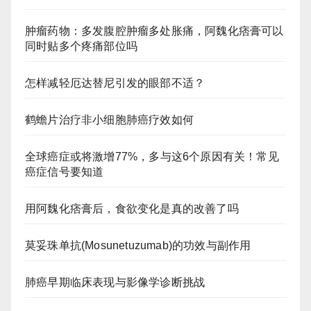
肿瘤药物：多发腹腔肿瘤多处胀痛，阿魏化痞膏可以
同时贴多个疼痛部位吗
怎样减轻厄达替尼引发的眼部不适？
鹤蟾片治疗非小细胞肺癌疗效如何
全球癌症或将激增77%，多与这6个原因有关！常见
癌症信号要知道
用阿魏化痞膏后，食欲变化是真的改善了吗
莫妥珠单抗(Mosunetuzumab)的功效与副作用
肺癌早期临床表现与影像学诊断挑战