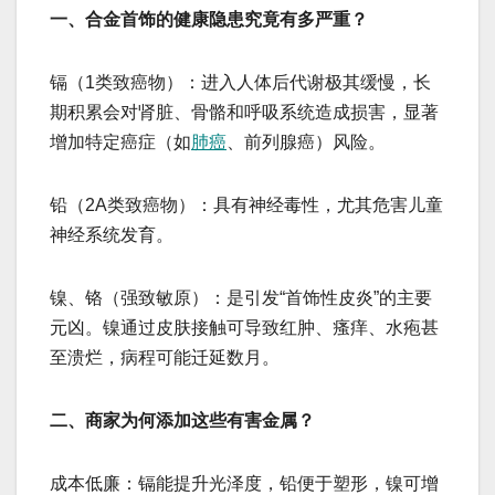
一、合金首饰的健康隐患究竟有多严重？
镉（1类致癌物）：进入人体后代谢极其缓慢，长
期积累会对肾脏、骨骼和呼吸系统造成损害，显著
增加特定癌症（如
肺癌
、前列腺癌）风险。
铅（2A类致癌物）：具有神经毒性，尤其危害儿童
神经系统发育。
镍、铬（强致敏原）：是引发“首饰性皮炎”的主要
元凶。镍通过皮肤接触可导致红肿、瘙痒、水疱甚
至溃烂，病程可能迁延数月。
二、商家为何添加这些有害金属？
成本低廉：镉能提升光泽度，铅便于塑形，镍可增