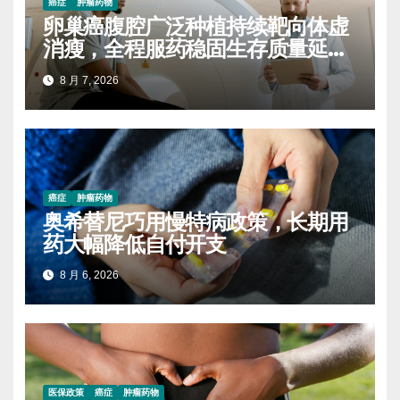
癌症
肿瘤药物
卵巢癌腹腔广泛种植持续靶向体虚
消瘦，全程服药稳固生存质量延缓
进展
8 月 7, 2026
癌症
肿瘤药物
奥希替尼巧用慢特病政策，长期用
药大幅降低自付开支
8 月 6, 2026
医保政策
癌症
肿瘤药物