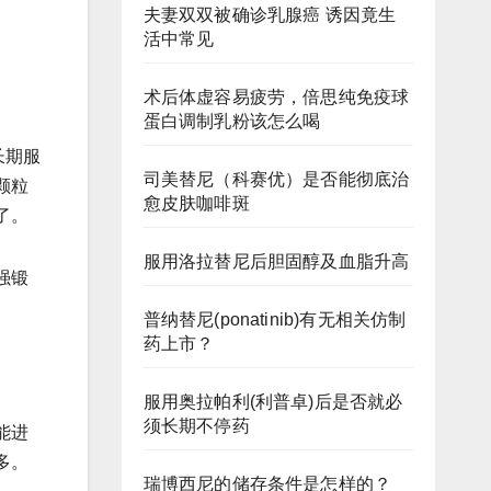
夫妻双双被确诊乳腺癌 诱因竟生
活中常见
术后体虚容易疲劳，倍思纯免疫球
蛋白调制乳粉该怎么喝
长期服
司美替尼（科赛优）是否能彻底治
颗粒
愈皮肤咖啡斑
了。
服用洛拉替尼后胆固醇及血脂升高
强锻
普纳替尼(ponatinib)有无相关仿制
药上市？
服用奥拉帕利(利普卓)后是否就必
须长期不停药
能进
多。
瑞博西尼的储存条件是怎样的？