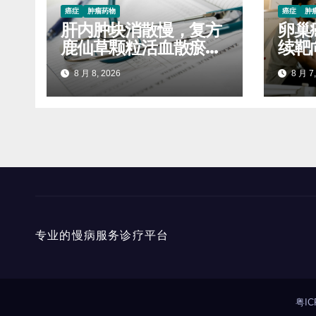
癌症
肿瘤药物
癌症
肿
肝内肿块消散慢，复方
卵巢
鹿仙草颗粒活血散瘀抑
续靶
制毒结堆积
服药
8 月 8, 2026
8 月 7,
进展
专业的慢病服务诊疗平台
粤IC