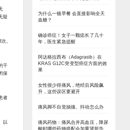
无
为什么一顿早餐 会直接影响全天
无疑
血糖？
确诊癌症！女子一颗痣长了几十
3次。
年，医生紧急提醒
阿达格拉西布（Adagrasib）在
KRAS G12C突变型癌症方面的效
的干
果
闭保
女性很少得痛风，绝经后风险飙
升，这些误区要避开
患者
痛风脚不自觉抽搐、抖动怎么办
、以
痛风药物：痛风合并高血压，降尿
酸时哪些药物搭配会加重肾脏负