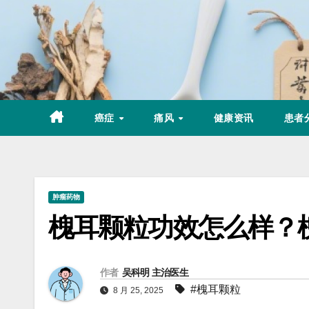
Skip
to
content
癌症
痛风
健康资讯
患者
肿瘤药物
槐耳颗粒功效怎么样？
作者
吴科明 主治医生
#槐耳颗粒
8 月 25, 2025