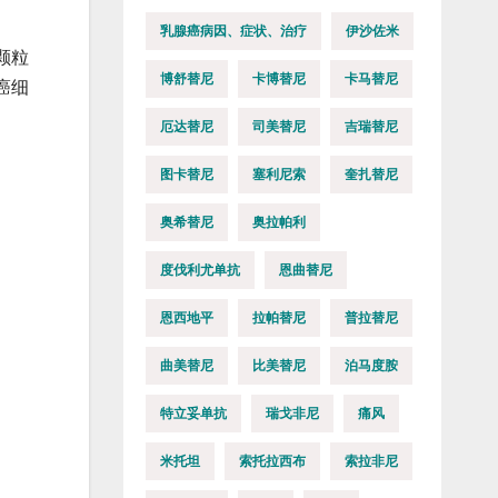
乳腺癌病因、症状、治疗
伊沙佐米
颗粒
博舒替尼
卡博替尼
卡马替尼
癌细
厄达替尼
司美替尼
吉瑞替尼
图卡替尼
塞利尼索
奎扎替尼
奥希替尼
奥拉帕利
度伐利尤单抗
恩曲替尼
恩西地平
拉帕替尼
普拉替尼
曲美替尼
比美替尼
泊马度胺
特立妥单抗
瑞戈非尼
痛风
米托坦
索托拉西布
索拉非尼