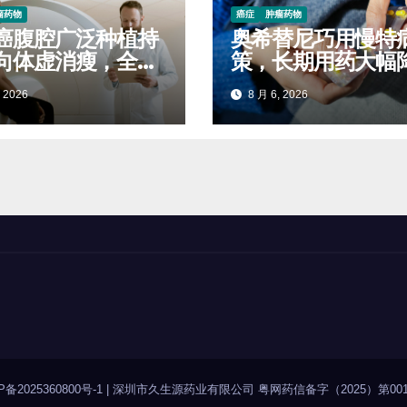
瘤药物
癌症
肿瘤药物
癌腹腔广泛种植持
奥希替尼巧用慢特
向体虚消瘦，全程
策，长期用药大幅
稳固生存质量延缓
自付开支
 2026
8 月 6, 2026
P备2025360800号-1
|
深圳市久生源药业有限公司 粤网药信备字（2025）第001