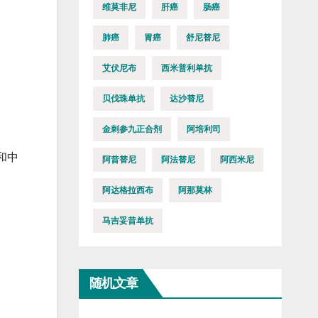
维莫非尼
肝癌
肠癌
肺癌
胃癌
舒尼替尼
艾伏尼布
西米普利单抗
贝伐珠单抗
达沙替尼
金刺参九正合剂
阿培利司
和中
阿昔替尼
阿法替尼
阿西米尼
阿达格拉西布
阿那莫林
马吉妥昔单抗
随机文章