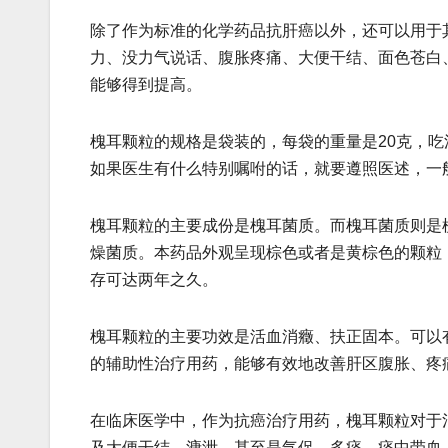
除了作为标准的化学药品抗肝癌以外，还可以用于
力、没力气说话、腹胀疼痛、大便干结、面色苍白
能够得到提高。
槐耳颗粒的规格是袋装的，每袋的重量是20克，
如果医生有什么特别嘱咐的话，就要遵照医述，一
槐耳颗粒的主要成份是槐耳菌质。而槐耳菌质则是
燥菌质。本药品外观呈现棕色或者是黄棕色的颗粒
存可达两年之久。
槐耳颗粒的主要功效是活血消癥、扶正固本。可以
的辅助性治疗用药，能够有效地改善肝区腹胀、疼
在临床医学中，作为抗癌治疗用药，槐耳颗粒对于
及大便干结、溏泄，甚至是气促、多痰、痰中带血