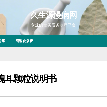
久生源慢病网
专业的慢病服务诊疗平台
分享
阿魏化痞膏
槐耳颗粒说明书