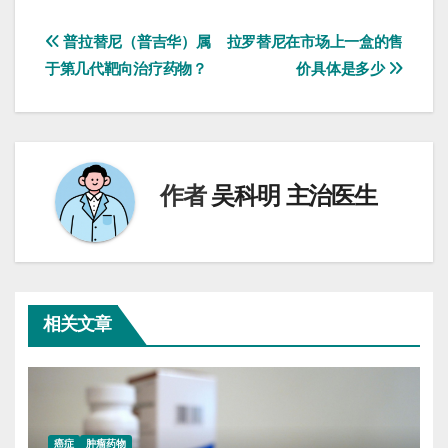
文
普拉替尼（普吉华）属
拉罗替尼在市场上一盒的售
于第几代靶向治疗药物？
价具体是多少
章
导
航
作者
吴科明 主治医生
相关文章
癌症
肿瘤药物