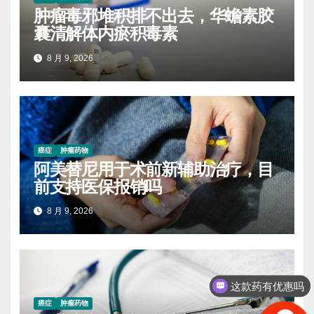
肿瘤毒邪堆积排不出去，华蟾素胶
囊清解体内瘀积毒素
8 月 9, 2026
癌症
肿瘤药物
阿美替尼用于术前新辅助治疗，目
前支持医保报销吗
8 月 9, 2026
这款药有优惠吗
癌症
肿瘤药物