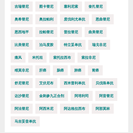
吉瑞替尼
图卡替尼
塞利尼索
奎扎替尼
奥希替尼
奥拉帕利
度伐利尤单抗
恩曲替尼
恩西地平
拉帕替尼
普拉替尼
曲美替尼
比美替尼
泊马度胺
特立妥单抗
瑞戈非尼
痛风
米托坦
索托拉西布
索拉非尼
维莫非尼
肝癌
肠癌
肺癌
胃癌
舒尼替尼
艾伏尼布
西米普利单抗
贝伐珠单抗
达沙替尼
金刺参九正合剂
阿培利司
阿昔替尼
阿法替尼
阿西米尼
阿达格拉西布
阿那莫林
马吉妥昔单抗