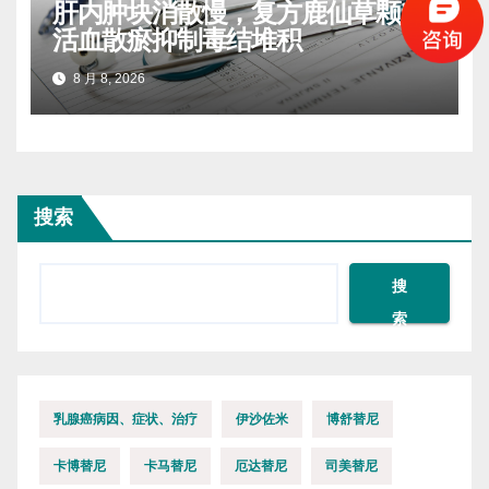
肝内肿块消散慢，复方鹿仙草颗粒
活血散瘀抑制毒结堆积
8 月 8, 2026
搜索
搜
索
乳腺癌病因、症状、治疗
伊沙佐米
博舒替尼
卡博替尼
卡马替尼
厄达替尼
司美替尼