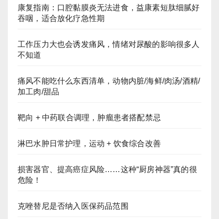
康复指南：口腔黏膜炎无法进食，益康素短肽细腻好
吞咽，适合放化疗急性期
工作压力大也会诱发痛风，情绪对尿酸的影响很多人
不知道
痛风不能吃什么东西清单，动物内脏/海鲜/肉汤/酒精/
加工肉/甜品
靶向 + 中药联合调理，肿瘤患者搭配禁忌
淋巴水肿日常护理，运动 + 饮食综合改善
损害器官、提高癌症风险……这种“厨房神器”真的很
危险！
克唑替尼是否纳入医保药品范围