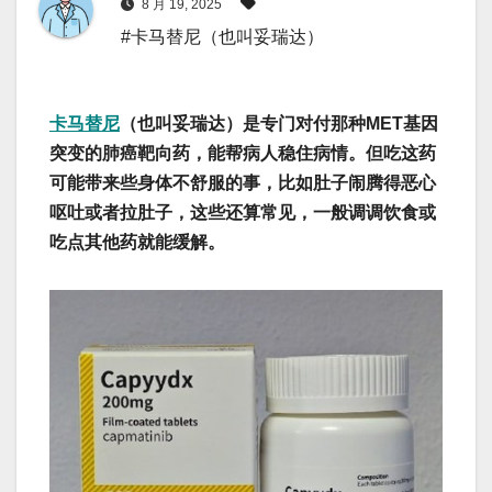
8 月 19, 2025
#卡马替尼（也叫妥瑞达）
卡马替尼
（也叫妥瑞达）是专门对付那种MET基因
突变的肺癌靶向药，能帮病人稳住病情‌。但吃这药
可能带来些身体不舒服的事，比如肚子闹腾得恶心
呕吐或者拉肚子，这些还算常见，一般调调饮食或
吃点其他药就能缓解‌。