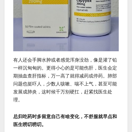
有人还会手脚水肿或者感觉浑身没劲，像是灌了铅
一样沉甸甸的‌。更得小心的是可能伤肝，医生会定
期抽血查肝指标，万一高了就得减药或停药‌。肺部
问题也挺吓人，少数人咳嗽、喘不上气，甚至可能
发展成肺炎，这时候千万别硬扛，赶紧找医生处
理‌。
总归吃药时多留意自己有啥变化，不舒服就早点和
医生唠叨唠叨‌。