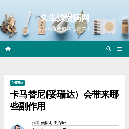
Skip
to
久生源慢病网
content
专业的慢病服务诊疗平台
肿瘤药物
卡马替尼(妥瑞达）会带来哪
些副作用
作者
吴科明 主治医生