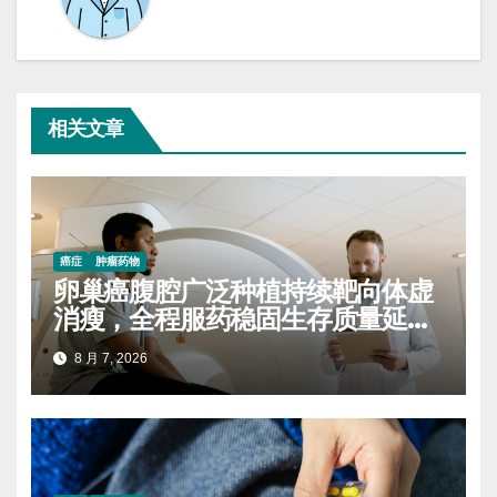
相关文章
癌症
肿瘤药物
卵巢癌腹腔广泛种植持续靶向体虚
消瘦，全程服药稳固生存质量延缓
进展
8 月 7, 2026