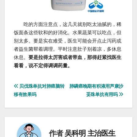
吃的方面注意点，这几天就别吃太油腻的，稀
饭面条这些软和的好消化。水果蔬菜可以吃点，但
别太多。要是实在难受，医生可能会开点止泻药或
者益生菌帮着调理。平时注意肚子别着凉，多休息
休息。
要是拉得太厉害或者带血，那得赶紧找医生
看看，说不定得调调药量。
文
贝伐珠单抗对肺癌脑转
肺磷癌晚期有积液用芦康沙
移有效果吗
妥珠单抗有用吗
章
导
航
作者
吴科明 主治医生