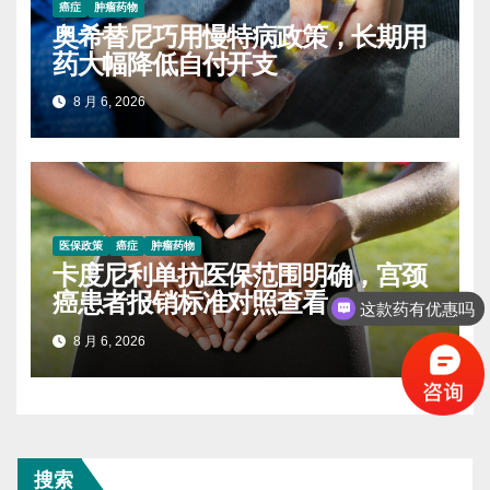
癌症
肿瘤药物
奥希替尼巧用慢特病政策，长期用
药大幅降低自付开支
8 月 6, 2026
医保政策
癌症
肿瘤药物
卡度尼利单抗医保范围明确，宫颈
癌患者报销标准对照查看
这款药有优惠吗
8 月 6, 2026
搜索