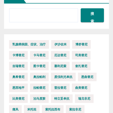
搜
索
乳腺癌病因、症状、治疗
伊沙佐米
博舒替尼
卡博替尼
卡马替尼
厄达替尼
司美替尼
吉瑞替尼
图卡替尼
塞利尼索
奎扎替尼
奥希替尼
奥拉帕利
度伐利尤单抗
恩曲替尼
恩西地平
拉帕替尼
普拉替尼
曲美替尼
比美替尼
泊马度胺
特立妥单抗
瑞戈非尼
痛风
米托坦
索托拉西布
索拉非尼