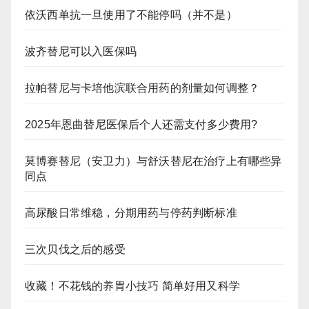
依沃西单抗一旦使用了不能停吗（并不是）
波齐替尼可以入医保吗
拉帕替尼与卡培他滨联合用药的剂量如何调整？
2025年恩曲替尼医保后个人还需支付多少费用?
莫博赛替尼（安卫力）与舒沃替尼在治疗上有哪些异
同点
高尿酸日常维稳，分期用药与停药判断标准
三次贝伐之后的感受
收藏！不花钱的养胃小技巧 简单好用又科学