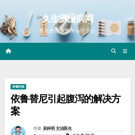
Skip
to
久生源慢病网
content
专业的慢病服务诊疗平台
肿瘤药物
依鲁替尼引起腹泻的解决方
案
作者
吴科明 主治医生