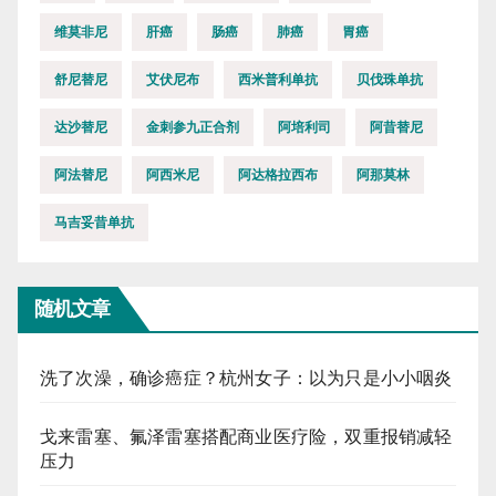
维莫非尼
肝癌
肠癌
肺癌
胃癌
舒尼替尼
艾伏尼布
西米普利单抗
贝伐珠单抗
达沙替尼
金刺参九正合剂
阿培利司
阿昔替尼
阿法替尼
阿西米尼
阿达格拉西布
阿那莫林
马吉妥昔单抗
随机文章
洗了次澡，确诊癌症？杭州女子：以为只是小小咽炎
戈来雷塞、氟泽雷塞搭配商业医疗险，双重报销减轻
压力