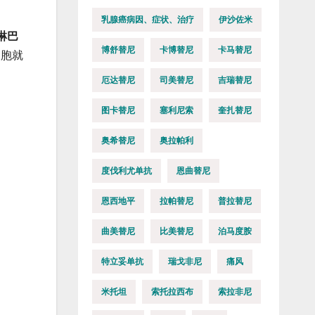
乳腺癌病因、症状、治疗
伊沙佐米
淋巴
博舒替尼
卡博替尼
卡马替尼
细胞就
厄达替尼
司美替尼
吉瑞替尼
图卡替尼
塞利尼索
奎扎替尼
奥希替尼
奥拉帕利
度伐利尤单抗
恩曲替尼
恩西地平
拉帕替尼
普拉替尼
曲美替尼
比美替尼
泊马度胺
特立妥单抗
瑞戈非尼
痛风
米托坦
索托拉西布
索拉非尼