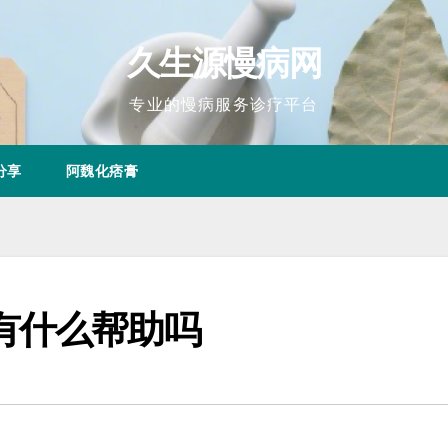
久生源慢病网
专业的慢病服务诊疗平台
分享
阿魏化痞膏
有什么帮助吗