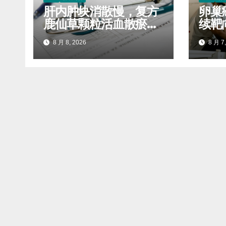
肝内肿块消散慢，复方
卵巢
鹿仙草颗粒活血散瘀抑
续靶
制毒结堆积
服药
8 月 8, 2026
8 月 7,
进展