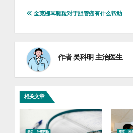
文
金克槐耳颗粒对于胆管癌有什么帮助
章
导
航
作者
吴科明 主治医生
相关文章
癌症
肿瘤药物
癌症
肿