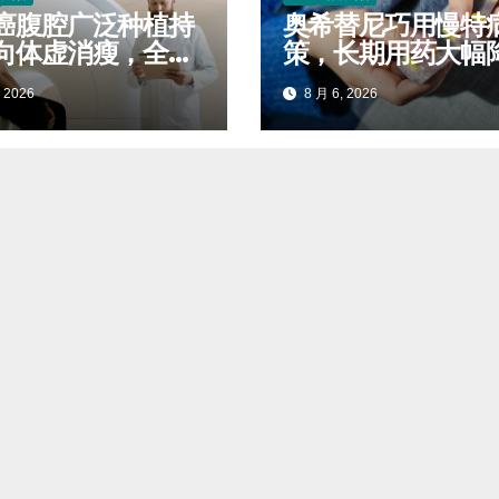
癌腹腔广泛种植持
奥希替尼巧用慢特
向体虚消瘦，全程
策，长期用药大幅
稳固生存质量延缓
自付开支
 2026
8 月 6, 2026