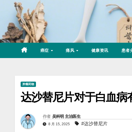
Skip
to
content
癌症
痛风
健康资讯
患者
肿瘤药物
达沙替尼片对于白血病
作者
吴科明 主治医生
#达沙替尼片
8 月 15, 2025