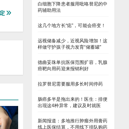
白细胞下降患者服用吡咯替尼的中
药辅助用法
规定
这几个地方长“痣”，可能会癌变！
远视储备减少，近视风险增加！这
样做守护孩子视力发育“储蓄罐”
德曲妥珠单抗医保范围扩容，乳腺
癌靶向用药迎来报销利好
拉罗替尼需要服用多长时间停药
肠癌多半是拖出来的！医生：排便
出现这4种异常，建议及时就医
新闻报道：多地推行肿瘤外用膏药
线上医保结算，不用线下排队购药