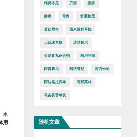
维莫非尼
肝癌
肠癌
肺癌
胃癌
舒尼替尼
艾伏尼布
西米普利单抗
贝伐珠单抗
达沙替尼
金刺参九正合剂
阿培利司
阿昔替尼
阿法替尼
阿西米尼
阿达格拉西布
阿那莫林
马吉妥昔单抗
、水
随机文章
体用