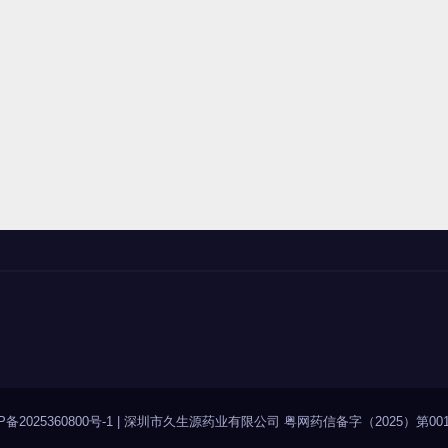
P备2025360800号-1
|
深圳市久生源药业有限公司 粤网药信备字（2025）第001