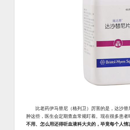
比老药伊马替尼（格列卫）厉害的是，达沙替尼
肿这些，医生会定期查血常规盯着。现在很多患者
不用、怎么用还得听血液科大夫的，毕竟每个人情