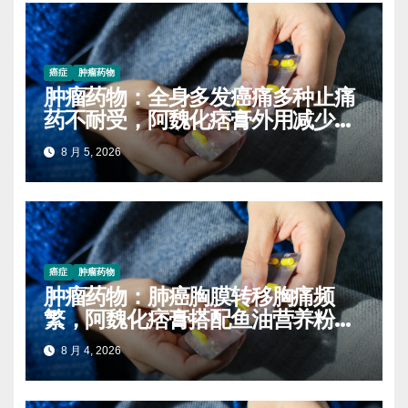
癌症
肿瘤药物
肿瘤药物：全身多发癌痛多种止痛
药不耐受，阿魏化痞膏外用减少口
服药量的实操案例
8 月 5, 2026
癌症
肿瘤药物
肿瘤药物：肺癌胸膜转移胸痛频
繁，阿魏化痞膏搭配鱼油营养粉减
轻炎症疼痛
8 月 4, 2026