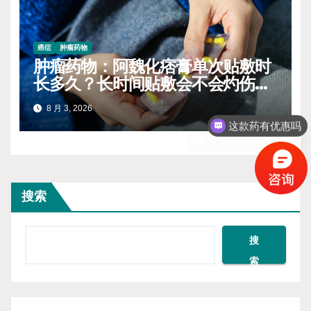
癌症
肿瘤药物
肿瘤药物：阿魏化痞膏单次贴敷时
长多久？长时间贴敷会不会灼伤皮
肤
这款药有优惠吗
8 月 3, 2026
保守治疗的方法有吗
搜索
搜
索