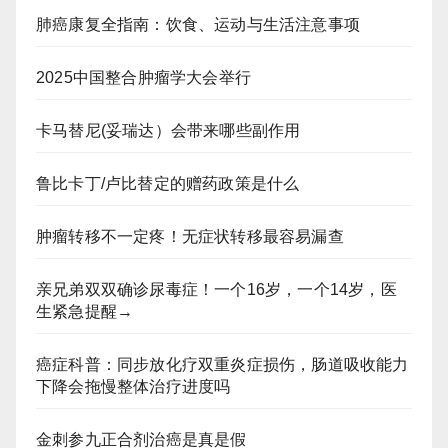
肺癌康复全指南：饮食、运动与生活注意事项
2025中国整合肿瘤学大会举行
卡马替尼(妥瑞达）会带来哪些副作用
鲁比卡丁/卢比替定的赠药政策是什么
肿瘤转移不一定疼！无症状转移最容易漏查
亲兄弟双双确诊尿毒症！一个16岁，一个14岁，医
生紧急提醒→
癌症科普：同步放化疗双重炎症损伤，肠道吸收能力
下降会拖慢整体治疗进度吗
金刺参九正合剂治癌是真是假