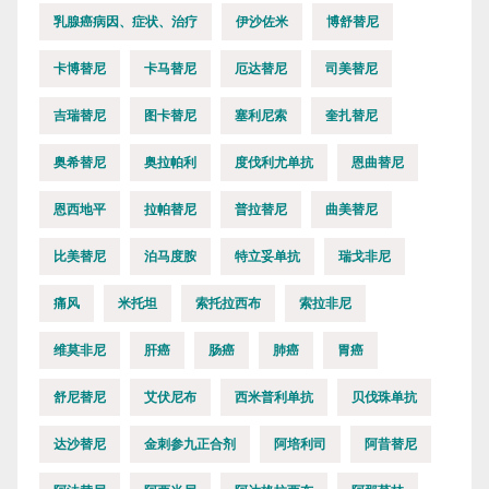
乳腺癌病因、症状、治疗
伊沙佐米
博舒替尼
卡博替尼
卡马替尼
厄达替尼
司美替尼
吉瑞替尼
图卡替尼
塞利尼索
奎扎替尼
奥希替尼
奥拉帕利
度伐利尤单抗
恩曲替尼
恩西地平
拉帕替尼
普拉替尼
曲美替尼
比美替尼
泊马度胺
特立妥单抗
瑞戈非尼
痛风
米托坦
索托拉西布
索拉非尼
维莫非尼
肝癌
肠癌
肺癌
胃癌
舒尼替尼
艾伏尼布
西米普利单抗
贝伐珠单抗
达沙替尼
金刺参九正合剂
阿培利司
阿昔替尼