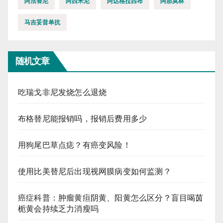
阿法替尼
阿西米尼
阿达格拉西布
阿那莫林
马吉妥昔单抗
随机文章
吃瑞戈非尼发烧怎么退烧
布格替尼能报销吗，报销后费用多少
用狗尾巴草点痣？有癌变风险！
使用比美替尼后出现视网膜病变如何监测？
癌症科普：肿瘤黄疸阴黄、阳黄怎么区分？盲目喝茵
栀黄会持续乏力消瘦吗