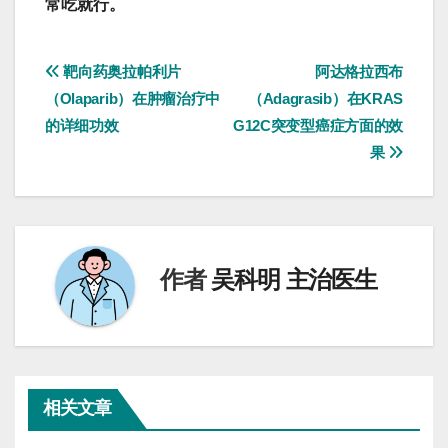
常吃就行。
文
靶向药奥拉帕利片
阿达格拉西布
（Olaparib）在肿瘤治疗中
（Adagrasib）在KRAS
章
的详细功效
G12C突变型癌症方面的效
导
果
航
作者
吴科明 主治医生
相关文章