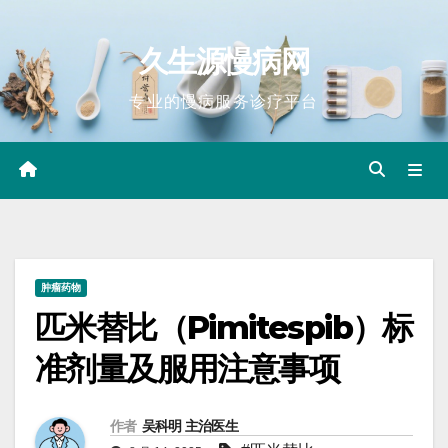
Skip
to
久生源慢病网
content
专业的慢病服务诊疗平台
肿瘤药物
匹米替比（Pimitespib）标
准剂量及服用注意事项
作者
吴科明 主治医生