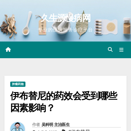
Skip
to
久生源慢病网
content
专业的慢病服务诊疗平台
肿瘤药物
伊布替尼的药效会受到哪些
因素影响？
作者
吴科明 主治医生