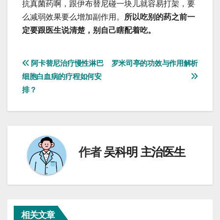
抗真菌药啊，跟伊布替尼碰一块儿就容易打架，要
么减弱效果要么增加副作用。
所以吃别的药之前一
定要跟医生说清楚，别自己瞎配着吃。
文
阿卡替尼治疗慢性淋巴
罗米司亭的功效与作用解析
细胞白血病的疗程如何安
章
排？
导
航
作者
吴科明 主治医生
相关文章