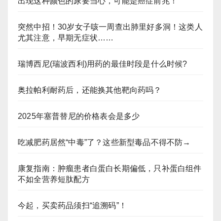
出现这种颜色的尿要当心，可能是癌症前兆！
突然中招！30岁女子咳一周查出肺里好多洞！这类人
尤其注意，早期无症状……
瑞博西尼(瑞波西利)用药的最佳时段是什么时候?
奥拉帕利耐药后，还能换其他靶向药吗？
2025年塞普替尼的价格表会是多少
吃减肥药居然“中毒”了？这些新型毒品不得不防→
康复指南：肿瘤患者白蛋白长期偏低，只补蛋白组件
不如全营养短肽配方
今起，买卖药品须扫“追溯码”！