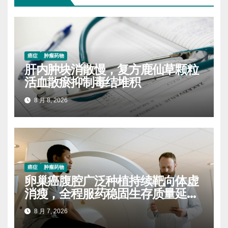
癌症
肿瘤药物
肝内肿块消散慢，复方鹿仙草颗粒
活血散瘀抑制毒结堆积
8 月 8, 2026
癌症
肿瘤药物
卵巢癌腹腔广泛种植持续靶向体虚
消瘦，全程服药稳固生存质量延缓
进展
8 月 7, 2026