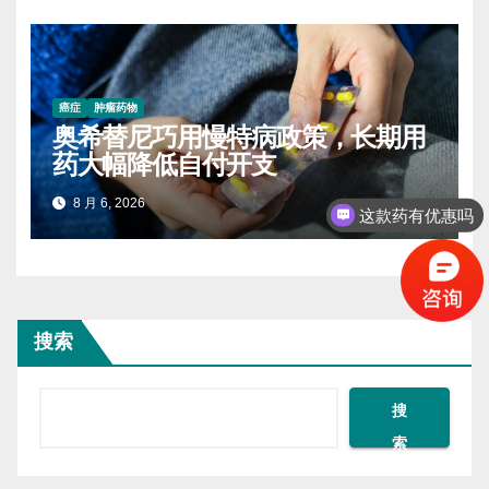
癌症
肿瘤药物
奥希替尼巧用慢特病政策，长期用
药大幅降低自付开支
8 月 6, 2026
这款药有优惠吗
搜索
搜
索