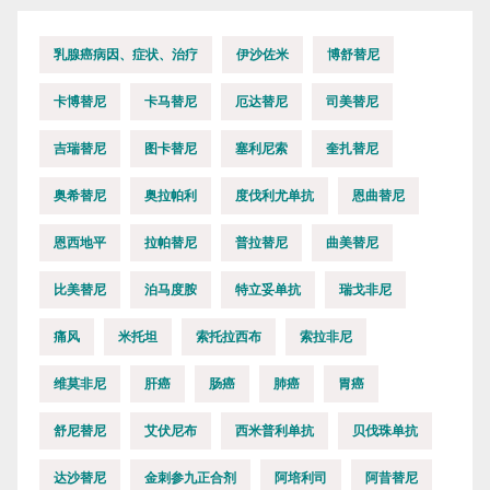
乳腺癌病因、症状、治疗
伊沙佐米
博舒替尼
卡博替尼
卡马替尼
厄达替尼
司美替尼
吉瑞替尼
图卡替尼
塞利尼索
奎扎替尼
奥希替尼
奥拉帕利
度伐利尤单抗
恩曲替尼
恩西地平
拉帕替尼
普拉替尼
曲美替尼
比美替尼
泊马度胺
特立妥单抗
瑞戈非尼
痛风
米托坦
索托拉西布
索拉非尼
维莫非尼
肝癌
肠癌
肺癌
胃癌
舒尼替尼
艾伏尼布
西米普利单抗
贝伐珠单抗
达沙替尼
金刺参九正合剂
阿培利司
阿昔替尼