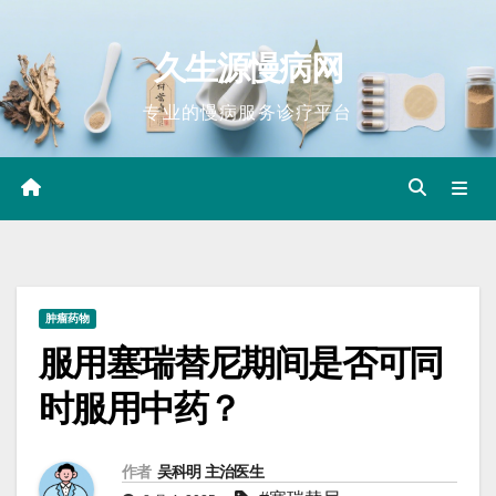
Skip
to
久生源慢病网
content
专业的慢病服务诊疗平台
肿瘤药物
服用塞瑞替尼期间是否可同
时服用中药？
作者
吴科明 主治医生