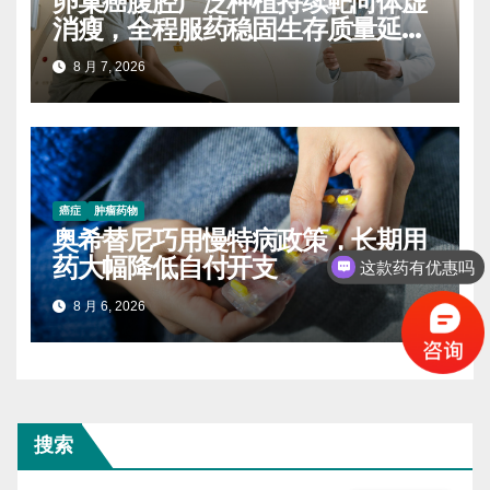
卵巢癌腹腔广泛种植持续靶向体虚
消瘦，全程服药稳固生存质量延缓
进展
8 月 7, 2026
癌症
肿瘤药物
奥希替尼巧用慢特病政策，长期用
药大幅降低自付开支
这款药有优惠吗
8 月 6, 2026
搜索