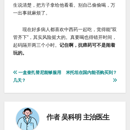
生说清楚，把方子拿给他看看。别自己偷偷喝，万
一出事就麻烦了。
现在好多病人都喜欢中西药一起吃，觉得能”双
管齐下”，其实风险挺大的。真要喝也得错开时间，
起码隔开两三个小时。
记住啊，抗癌药可不是闹着
玩的。
文
一盒奎扎替尼能够服用
米托坦在国内能否购买到？
几天？
章
导
航
作者
吴科明 主治医生