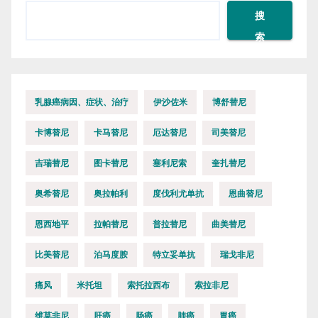
搜
索
乳腺癌病因、症状、治疗
伊沙佐米
博舒替尼
卡博替尼
卡马替尼
厄达替尼
司美替尼
吉瑞替尼
图卡替尼
塞利尼索
奎扎替尼
奥希替尼
奥拉帕利
度伐利尤单抗
恩曲替尼
恩西地平
拉帕替尼
普拉替尼
曲美替尼
比美替尼
泊马度胺
特立妥单抗
瑞戈非尼
痛风
米托坦
索托拉西布
索拉非尼
维莫非尼
肝癌
肠癌
肺癌
胃癌