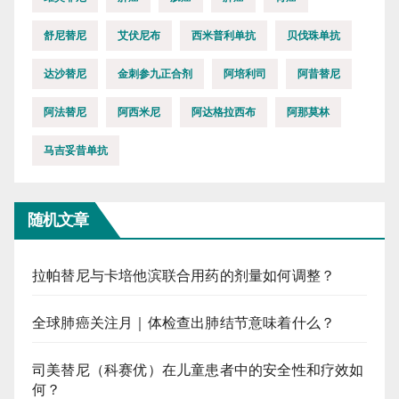
舒尼替尼
艾伏尼布
西米普利单抗
贝伐珠单抗
达沙替尼
金刺参九正合剂
阿培利司
阿昔替尼
阿法替尼
阿西米尼
阿达格拉西布
阿那莫林
马吉妥昔单抗
随机文章
拉帕替尼与卡培他滨联合用药的剂量如何调整？
全球肺癌关注月｜体检查出肺结节意味着什么？
司美替尼（科赛优）在儿童患者中的安全性和疗效如
何？