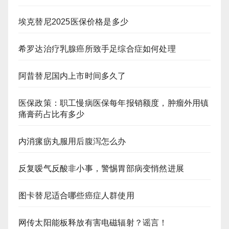
埃克替尼2025医保价格是多少
希罗达治疗乳腺癌所致手足综合症如何处理
阿昔替尼国内上市时间多久了
医保政策：职工慢病医保每年报销额度，肿瘤外用镇
痛膏药占比有多少
内消瘰疬丸服用后腹泻怎么办
反复嗳气反酸非小事，警惕胃部病变悄然进展
图卡替尼适合哪些癌症人群使用
网传太阳能板释放有害电磁辐射？谣言！