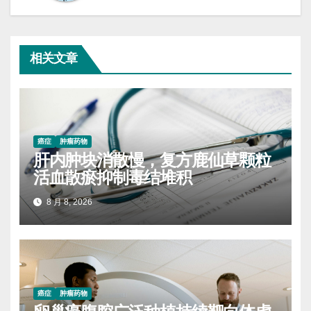
相关文章
癌症
肿瘤药物
肝内肿块消散慢，复方鹿仙草颗粒
活血散瘀抑制毒结堆积
8 月 8, 2026
癌症
肿瘤药物