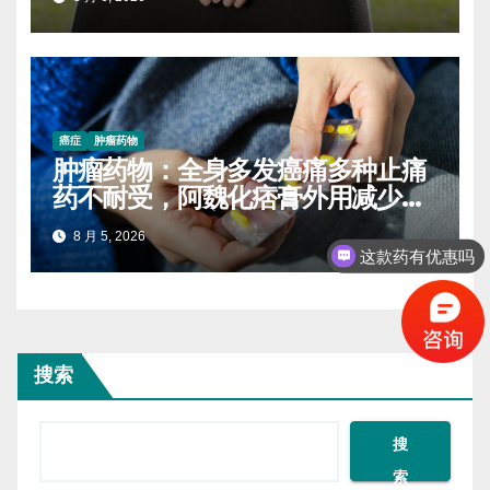
癌症
肿瘤药物
肿瘤药物：全身多发癌痛多种止痛
药不耐受，阿魏化痞膏外用减少口
服药量的实操案例
8 月 5, 2026
这款药有优惠吗
搜索
搜
索