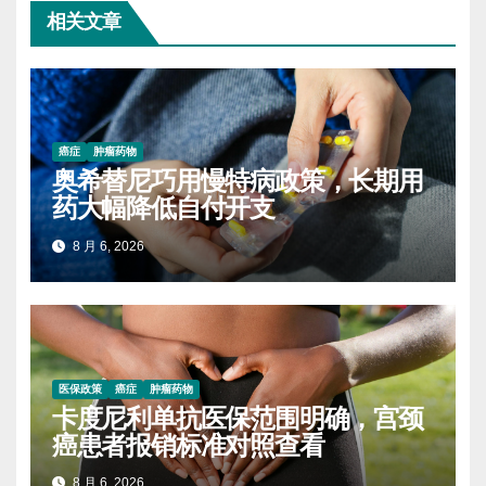
相关文章
癌症
肿瘤药物
奥希替尼巧用慢特病政策，长期用
药大幅降低自付开支
8 月 6, 2026
医保政策
癌症
肿瘤药物
卡度尼利单抗医保范围明确，宫颈
癌患者报销标准对照查看
8 月 6, 2026