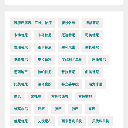
乳腺癌病因、症状、治疗
伊沙佐米
博舒替尼
卡博替尼
卡马替尼
厄达替尼
司美替尼
吉瑞替尼
图卡替尼
塞利尼索
奎扎替尼
奥希替尼
奥拉帕利
度伐利尤单抗
恩曲替尼
恩西地平
拉帕替尼
普拉替尼
曲美替尼
比美替尼
泊马度胺
特立妥单抗
瑞戈非尼
痛风
米托坦
索托拉西布
索拉非尼
维莫非尼
肝癌
肠癌
肺癌
胃癌
舒尼替尼
艾伏尼布
西米普利单抗
贝伐珠单抗