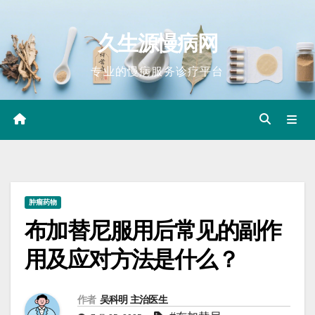
Skip
to
久生源慢病网
content
专业的慢病服务诊疗平台
肿瘤药物
布加替尼服用后常见的副作
用及应对方法是什么？
作者
吴科明 主治医生