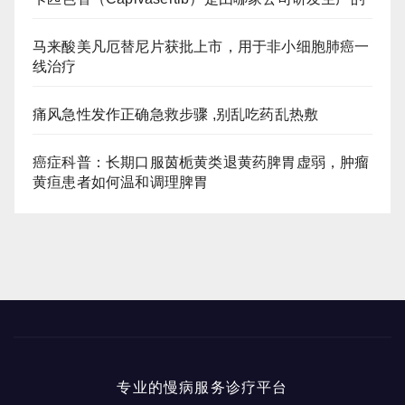
马来酸美凡厄替尼片获批上市，用于非小细胞肺癌一
线治疗
痛风急性发作正确急救步骤 ,别乱吃药乱热敷
癌症科普：长期口服茵栀黄类退黄药脾胃虚弱，肿瘤
黄疸患者如何温和调理脾胃
专业的慢病服务诊疗平台