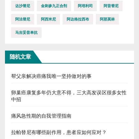
达沙替尼
金刺参九正合剂
阿培利司
阿昔替尼
阿法替尼
阿西米尼
阿达格拉西布
阿那莫林
马吉妥昔单抗
随机文章
帮父亲解决癌痛我唯一坚持做对的事
卵巢癌康复多年仍大意不得，三大高发误区很多女性
中招
痛风急性期的自我管理指南
拉帕替尼有哪些副作用，患者应如何应对？