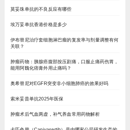
莫妥珠单抗的不良反应有哪些
埃万妥单抗香港价格是多少
伊布替尼治疗套细胞淋巴瘤的复发率与剂量调整有何
关联？
肿瘤药物：胰腺癌腹部按压剧痛，口服止痛药伤胃，
能用阿魏化痞膏外用止痛吗？
奥希替尼对EGFR突变非小细胞肺癌的效果好吗
索米妥昔单抗2025年医保
肿瘤术后气血两虚，补气养血常用药物解析
卡匹色替（Capivasertib）是由哪家公司研发生产的