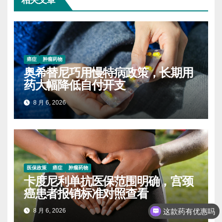
癌症
肿瘤药物
奥希替尼巧用慢特病政策，长期用
药大幅降低自付开支
8 月 6, 2026
医保政策
癌症
肿瘤药物
卡度尼利单抗医保范围明确，宫颈
癌患者报销标准对照查看
这款药有优惠吗
8 月 6, 2026