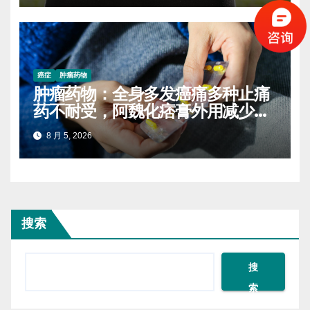
癌症
肿瘤药物
肿瘤药物：全身多发癌痛多种止痛
药不耐受，阿魏化痞膏外用减少口
服药量的实操案例
8 月 5, 2026
搜索
搜
索