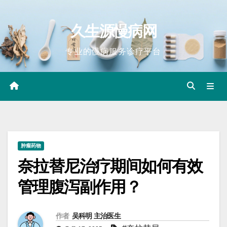
Skip
to
久生源慢病网
content
专业的慢病服务诊疗平台
肿瘤药物
奈拉替尼治疗期间如何有效
管理腹泻副作用？
作者
吴科明 主治医生