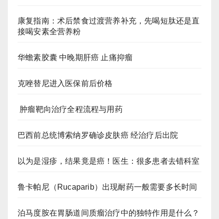
康复指南：术后禁食过渡营养补充，先喝短肽还是直
接喝安素全营养粉
华蟾素胶囊 中晚期肝癌 止痛抑瘤
克唑替尼进入医保前后价格
肿瘤靶向治疗全程流程与用药
巴西前总统博索纳罗确诊皮肤癌 经治疗后出院
以为是湿疹，结果竟是癌！医生：很多患者去错科室
鲁卡帕尼（Rucaparib）出现耐药一般需要多长时间
泊马度胺在胃肠道间质瘤治疗中的独特作用是什么？