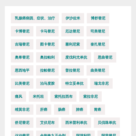
乳腺癌病因、症状、治疗
伊沙佐米
博舒替尼
卡博替尼
卡马替尼
厄达替尼
司美替尼
吉瑞替尼
图卡替尼
塞利尼索
奎扎替尼
奥希替尼
奥拉帕利
度伐利尤单抗
恩曲替尼
恩西地平
拉帕替尼
普拉替尼
曲美替尼
比美替尼
泊马度胺
特立妥单抗
瑞戈非尼
痛风
米托坦
索托拉西布
索拉非尼
维莫非尼
肝癌
肠癌
肺癌
胃癌
舒尼替尼
艾伏尼布
西米普利单抗
贝伐珠单抗
达沙替尼
金刺参九正合剂
阿培利司
阿昔替尼