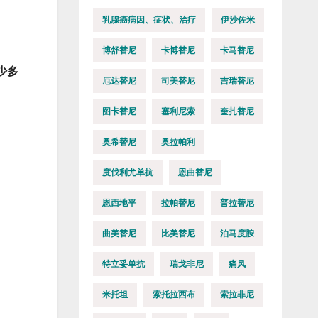
乳腺癌病因、症状、治疗
伊沙佐米
博舒替尼
卡博替尼
卡马替尼
少多
厄达替尼
司美替尼
吉瑞替尼
图卡替尼
塞利尼索
奎扎替尼
奥希替尼
奥拉帕利
度伐利尤单抗
恩曲替尼
恩西地平
拉帕替尼
普拉替尼
曲美替尼
比美替尼
泊马度胺
特立妥单抗
瑞戈非尼
痛风
米托坦
索托拉西布
索拉非尼