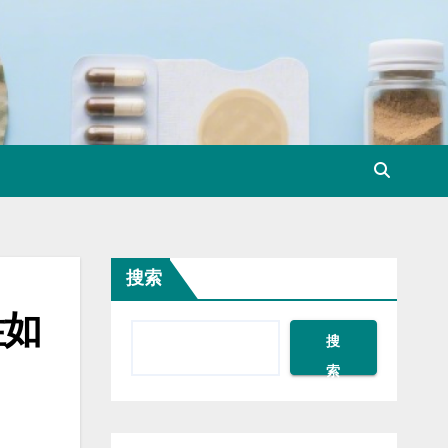
搜索
性如
搜
索