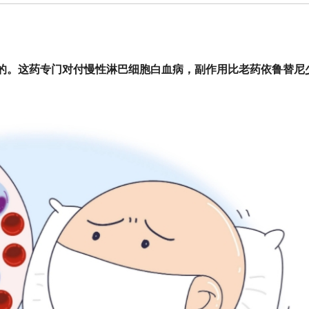
的。这药专门对付慢性淋巴细胞白血病，副作用比老药依鲁替尼