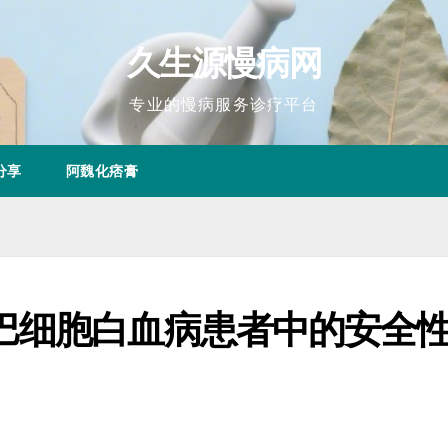
久生源慢病网
专业的慢病服务诊疗平台
分享
阿魏化痞膏
巴细胞白血病患者中的安全