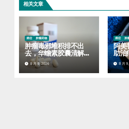
相关文章
癌症
肿瘤药物
癌症
肿
肿瘤毒邪堆积排不出
阿美
去，华蟾素胶囊清解体
助治
内瘀积毒素
报销
8 月 9, 2026
8 月 9,