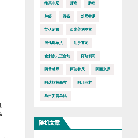
维莫非尼
肝癌
肠癌
肺癌
胃癌
舒尼替尼
艾伏尼布
西米普利单抗
贝伐珠单抗
达沙替尼
金刺参九正合剂
阿培利司
阿昔替尼
阿法替尼
阿西米尼
阿达格拉西布
阿那莫林
马吉妥昔单抗
出
发
随机文章