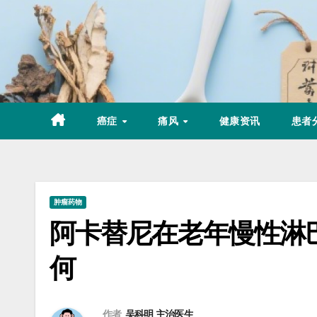
Skip
to
content
癌症
痛风
健康资讯
患者
肿瘤药物
阿卡替尼在老年慢性淋
何
作者
吴科明 主治医生