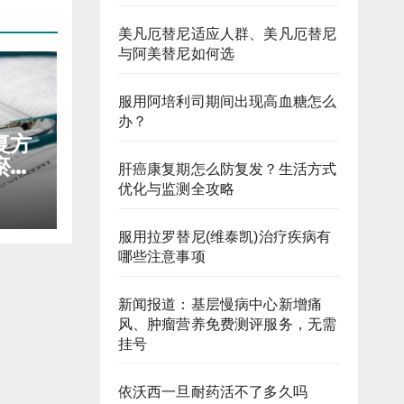
美凡厄替尼适应人群、美凡厄替尼
与阿美替尼如何选
服用阿培利司期间出现高血糖怎么
办？
复方
瘀抑
肝癌康复期怎么防复发？生活方式
优化与监测全攻略
服用拉罗替尼(维泰凯)治疗疾病有
哪些注意事项
新闻报道：基层慢病中心新增痛
风、肿瘤营养免费测评服务，无需
挂号
依沃西一旦耐药活不了多久吗