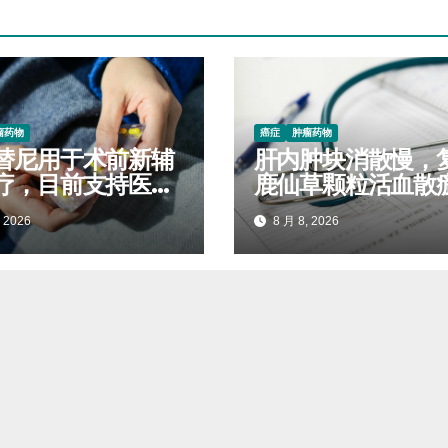
瘤药物
癌症
肿瘤药物
替尼用于术前新辅
肝内肿块消散慢，
疗，目前支持医保
鹿仙草颗粒活血散
吗
制毒结堆积
 2026
8 月 8, 2026