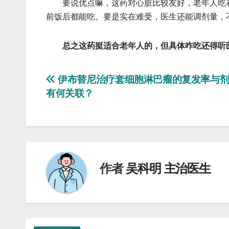
要说优点嘛，这药对心脏比较友好，老年人吃着
前饭后都能吃。要是实在难受，医生还能调剂量，
总之这药挺适合老年人的，但具体咋吃还得听
文
伊布替尼治疗套细胞淋巴瘤的复发率与剂
有何关联？
章
导
航
作者
吴科明 主治医生