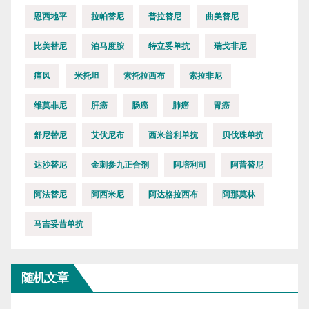
恩西地平
拉帕替尼
普拉替尼
曲美替尼
比美替尼
泊马度胺
特立妥单抗
瑞戈非尼
痛风
米托坦
索托拉西布
索拉非尼
维莫非尼
肝癌
肠癌
肺癌
胃癌
舒尼替尼
艾伏尼布
西米普利单抗
贝伐珠单抗
达沙替尼
金刺参九正合剂
阿培利司
阿昔替尼
阿法替尼
阿西米尼
阿达格拉西布
阿那莫林
马吉妥昔单抗
随机文章