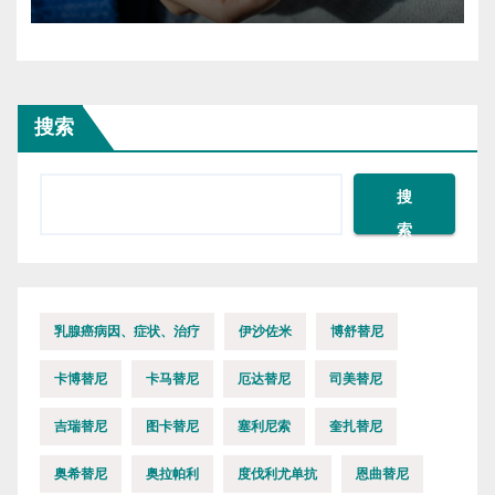
搜索
搜
索
乳腺癌病因、症状、治疗
伊沙佐米
博舒替尼
卡博替尼
卡马替尼
厄达替尼
司美替尼
吉瑞替尼
图卡替尼
塞利尼索
奎扎替尼
奥希替尼
奥拉帕利
度伐利尤单抗
恩曲替尼