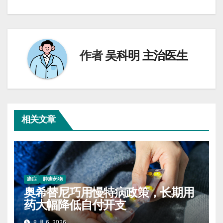
章
导
航
作者
吴科明 主治医生
相关文章
癌症
肿瘤药物
奥希替尼巧用慢特病政策，长期用
药大幅降低自付开支
8 月 6, 2026