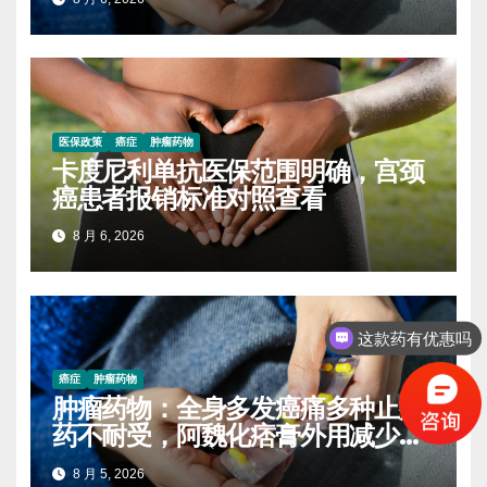
医保政策
癌症
肿瘤药物
卡度尼利单抗医保范围明确，宫颈
癌患者报销标准对照查看
8 月 6, 2026
这款药有优惠吗
癌症
肿瘤药物
肿瘤药物：全身多发癌痛多种止痛
药不耐受，阿魏化痞膏外用减少口
服药量的实操案例
8 月 5, 2026