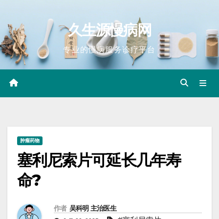
Skip
to
久生源慢病网
content
专业的慢病服务诊疗平台
肿瘤药物
塞利尼索片可延长几年寿
命?
作者
吴科明 主治医生