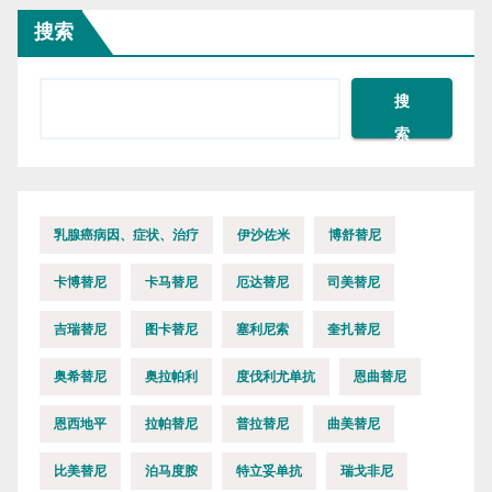
搜索
搜
索
乳腺癌病因、症状、治疗
伊沙佐米
博舒替尼
卡博替尼
卡马替尼
厄达替尼
司美替尼
吉瑞替尼
图卡替尼
塞利尼索
奎扎替尼
奥希替尼
奥拉帕利
度伐利尤单抗
恩曲替尼
恩西地平
拉帕替尼
普拉替尼
曲美替尼
比美替尼
泊马度胺
特立妥单抗
瑞戈非尼