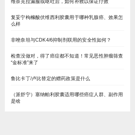
维奈克拉漏服或呕吐后，如何补救以保证疗效
复妥宁枸橼酸伏维西利胶囊用于哪种乳腺癌、效果怎
么样
非唑奈坦与CDK4/6抑制剂联用的安全性如何？
检查没做对，得了癌症都不知道！常见恶性肿瘤筛查
“金标准”来了
鲁比卡丁/卢比替定的赠药政策是什么
（派舒宁）塞纳帕利胶囊适用哪些癌症人群、副作用
是啥