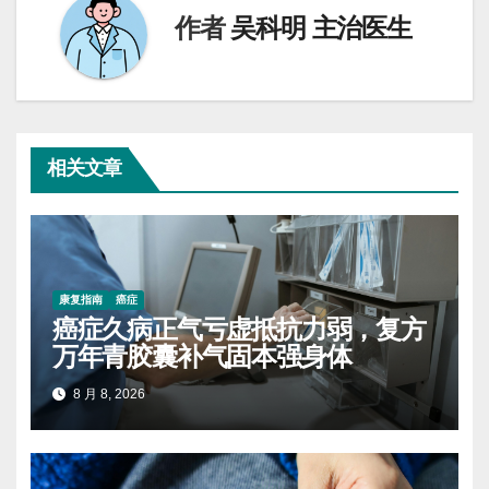
作者
吴科明 主治医生
相关文章
康复指南
癌症
癌症久病正气亏虚抵抗力弱，复方
万年青胶囊补气固本强身体
8 月 8, 2026