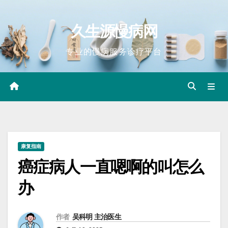
Skip
to
久生源慢病网
content
专业的慢病服务诊疗平台
康复指南
癌症病人一直嗯啊的叫怎么
办
作者
吴科明 主治医生