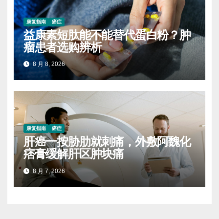
康复指南
癌症
益康素短肽能不能替代蛋白粉？肿
瘤患者选购辨析
8 月 8, 2026
康复指南
癌症
肝癌一按胁肋就刺痛，外敷阿魏化
痞膏缓解肝区肿块痛
8 月 7, 2026