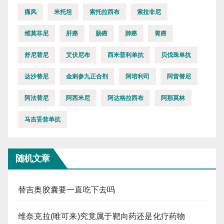
痛风
米托坦
索托拉西布
索拉非尼
维莫非尼
肝癌
肠癌
肺癌
胃癌
舒尼替尼
艾伏尼布
西米普利单抗
贝伐珠单抗
达沙替尼
金刺参九正合剂
阿培利司
阿昔替尼
阿法替尼
阿西米尼
阿达格拉西布
阿那莫林
马吉妥昔单抗
随机文章
替吉奥胶囊要一直吃下去吗
维奈克拉(唯可来)究竟属于靶向药还是化疗药物