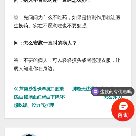
问：病人不肯吃药还一直叫怎么办？
答：先问问为什么不吃药，如果是怕副作用就让医
生换药。实在不愿意吃也不要勉强。
问：怎么安慰一直叫的病人？
答：不要凶病人，可以轻轻摸头或者整理衣服，让
病人知道你在身边。
文
芦康沙妥珠单抗口腔溃
肺癌无法进食,水也喝不下
这款药有优惠吗
疡/白细胞血红蛋白下降/不
怎么办
章
想吃饭、没力气护理
导
航