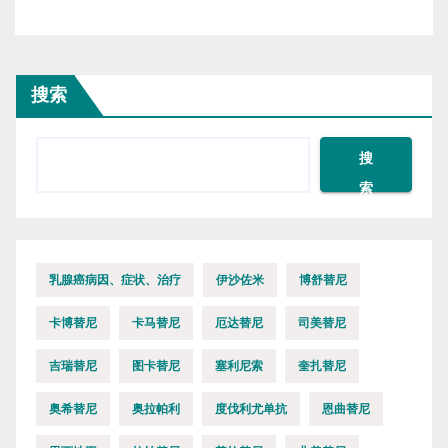
搜索
搜
索
乳腺癌病因、症状、治疗
伊沙佐米
博舒替尼
卡博替尼
卡马替尼
厄达替尼
司美替尼
吉瑞替尼
图卡替尼
塞利尼索
奎扎替尼
奥希替尼
奥拉帕利
度伐利尤单抗
恩曲替尼