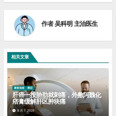
导
航
作者
吴科明 主治医生
相关文章
康复指南
癌症
肝癌一按胁肋就刺痛，外敷阿魏化
痞膏缓解肝区肿块痛
8 月 7, 2026