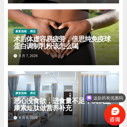
康复指南
癌症
术后体虚容易疲劳，倍思纯免疫球
蛋白调制乳粉该怎么喝
8 月 7, 2026
康复指南
癌症
这款药有优惠吗
恶心没食欲，进食量不足，试试益
康素短肽做营养补充
8 月 6, 2026