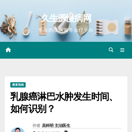
Skip
to
久生源慢病网
content
专业的慢病服务诊疗平台
康复指南
乳腺癌淋巴水肿发生时间、
如何识别？
作者
吴科明 主治医生