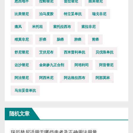
恩西地平
拉帕替尼
普拉替尼
曲美替尼
比美替尼
泊马度胺
特立妥单抗
瑞戈非尼
痛风
米托坦
索托拉西布
索拉非尼
维莫非尼
肝癌
肠癌
肺癌
胃癌
舒尼替尼
艾伏尼布
西米普利单抗
贝伐珠单抗
达沙替尼
金刺参九正合剂
阿培利司
阿昔替尼
阿法替尼
阿西米尼
阿达格拉西布
阿那莫林
马吉妥昔单抗
随机文章
瑞厄替尼适用于哪些患者及正确用法用量