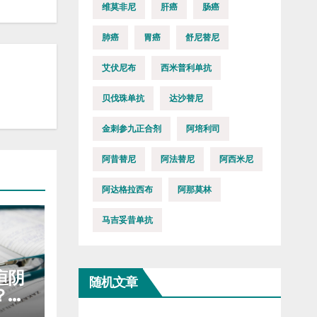
维莫非尼
肝癌
肠癌
肺癌
胃癌
舒尼替尼
艾伏尼布
西米普利单抗
贝伐珠单抗
达沙替尼
金刺参九正合剂
阿培利司
阿昔替尼
阿法替尼
阿西米尼
阿达格拉西布
阿那莫林
马吉妥昔单抗
疸阴
随机文章
？盲
乏力