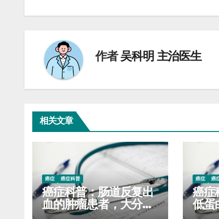
导
航
作者
吴科明 主治医生
相关文章
癌症
癌症科普
癌症
癌
癌症科普：肠道反复出
癌症
血的肿瘤患者，大分子
低蛋
营养粉会刺激创面加重
3个