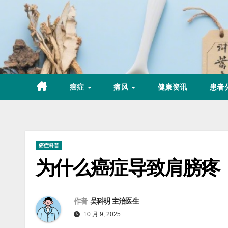
Skip
to
content
癌症
痛风
健康资讯
患者
癌症科普
为什么癌症导致肩膀疼
作者
吴科明 主治医生
10 月 9, 2025