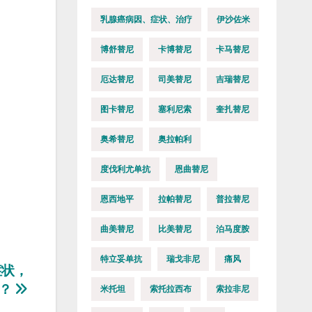
乳腺癌病因、症状、治疗
伊沙佐米
博舒替尼
卡博替尼
卡马替尼
厄达替尼
司美替尼
吉瑞替尼
。
图卡替尼
塞利尼索
奎扎替尼
奥希替尼
奥拉帕利
度伐利尤单抗
恩曲替尼
恩西地平
拉帕替尼
普拉替尼
曲美替尼
比美替尼
泊马度胺
特立妥单抗
瑞戈非尼
痛风
症状，
命？
米托坦
索托拉西布
索拉非尼