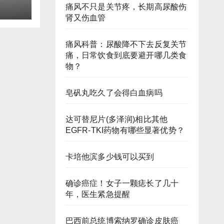
痛风不只是关节疼，长期高尿酸伤
肾又伤血管
痛风科普：尿酸降不下去反复关节
痛，日常饮食到底要避开哪几类食
物？
皂矾丸吃久了会得白血病吗
达可替尼片(多泽润)相比其他
EGFR-TKI药物有哪些显著优势？
卡培他滨多少钱可以买到
确诊癌症！女子一颗痣长了几十
年，医生紧急提醒
巴西前总统博索纳罗确诊皮肤癌