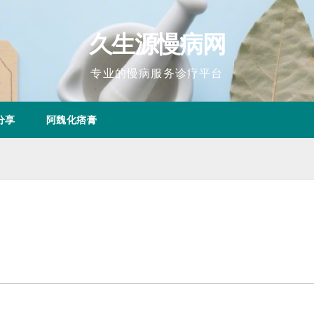
久生源慢病网
专业的慢病服务诊疗平台
分享
阿魏化痞膏