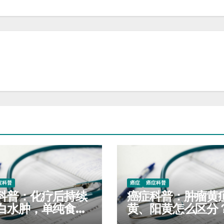
症科普
癌症
癌症科普
科普：化疗后持续
癌症科普：肿瘤黄
白水肿，单纯食补
黄、阳黄怎么区分
月指标无提升是什
目喝茵栀黄会持续