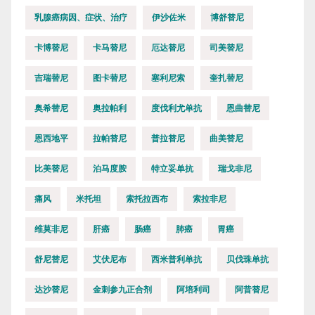
乳腺癌病因、症状、治疗
伊沙佐米
博舒替尼
卡博替尼
卡马替尼
厄达替尼
司美替尼
吉瑞替尼
图卡替尼
塞利尼索
奎扎替尼
奥希替尼
奥拉帕利
度伐利尤单抗
恩曲替尼
恩西地平
拉帕替尼
普拉替尼
曲美替尼
比美替尼
泊马度胺
特立妥单抗
瑞戈非尼
痛风
米托坦
索托拉西布
索拉非尼
维莫非尼
肝癌
肠癌
肺癌
胃癌
舒尼替尼
艾伏尼布
西米普利单抗
贝伐珠单抗
达沙替尼
金刺参九正合剂
阿培利司
阿昔替尼