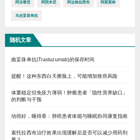
阿法替尼
阿西米尼
阿达格拉西布
阿那莫林
马吉妥昔单抗
随机文章
曲妥珠单抗(Trastuzumab)的保存时间
提醒！这种东西白天擦脸上，可能增加致癌风险
体重稳定但免疫力薄弱！肿瘤患者「隐性营养缺口」
的判断与干预
动得好，睡得香：肺癌患者体能与睡眠协同康复指南
索托拉西布治疗效果出现缓解后是否可以减少用药剂
量？