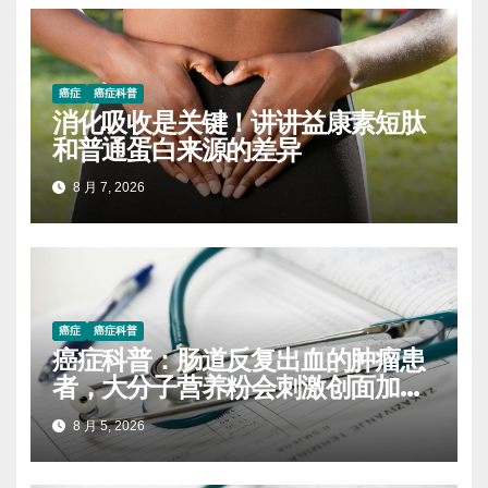
癌症
癌症科普
消化吸收是关键！讲讲益康素短肽
和普通蛋白来源的差异
8 月 7, 2026
癌症
癌症科普
癌症科普：肠道反复出血的肿瘤患
者，大分子营养粉会刺激创面加重
出血吗
8 月 5, 2026