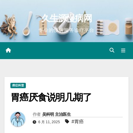
Skip
to
久生源慢病网
content
专业的慢病服务诊疗平台
癌症科普
胃癌厌食说明几期了
作者
吴科明 主治医生
#胃癌
6 月 11, 2025