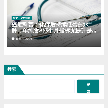
癌症
癌症科普
癌症科普：化疗后持续低蛋白水
肿，单纯食补3个月指标无提升是
什么原因
8 月 4, 2026
搜索
搜
索