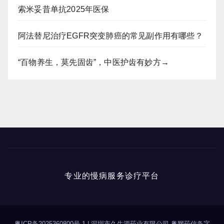
索米妥昔单抗2025年医保
阿法替尼治疗EGFR突变肺癌的常见副作用有哪些？
“百物养生，莫先固齿”，中医护齿有妙方→
专业的慢病服务诊疗平台
粤ICP备2025360800号-1
|
深圳市久生源药业有限公司 粤网药信备字