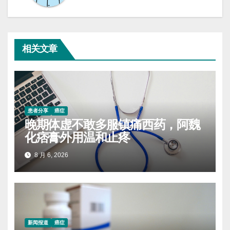
相关文章
患者分享
癌症
晚期体虚不敢多服镇痛西药，阿魏
化痞膏外用温和止疼
8 月 6, 2026
新闻报道
癌症