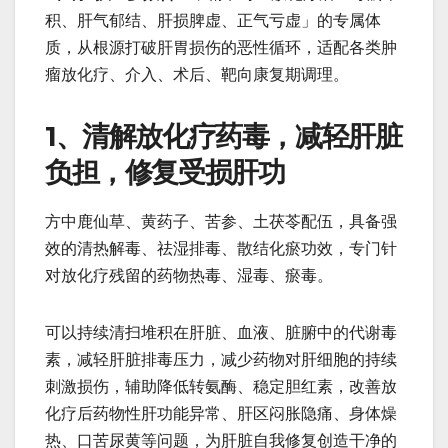
积、肝气郁结、肝损脾虚、正气亏虚」的专属体
质，从根源打破肝胃损伤的恶性循环，适配各类肿
瘤放化疗、介入、术后、靶向康复期调理。
1、清解放化疗药毒，减轻肝脏
负担，修复受损肝功
方中鹿仙草、黄药子、苦参、土茯苓配伍，具备强
效的清热解毒、祛湿排毒、散结化瘀功效，专门针
对放化疗残留的药物热毒、湿毒、瘀毒。
可以持续清扫堆积在肝脏、血液、脏腑中的代谢毒
素，减轻肝脏排毒压力，减少药物对肝细胞的持续
刺激损伤，辅助降低转氨酶、稳定胆红素，改善放
化疗后药物性肝功能异常、肝区闷胀隐痛、身体燥
热、口苦尿黄等问题，为肝脏自我修复创造干净的