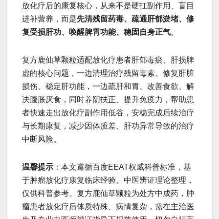
放化疗后的康复核心，从来不是硬扛副作用、盲目
进补营养，而是
先清残留药毒、疏通肝郁淤堵、修
复受损肝功、唤醒脾胃功能、稳固自身正气
。
复方鹿仙草颗粒适配放化疗患者肝郁毒瘀、肝损脾
虚的核心问题，一边清理治疗残留毒素、修复肝脏
损伤、稳定肝功能，一边疏肝和胃、改善食欲、解
决腹胀厌食，同时养阴扶正、提升免疫力，帮助患
者快速走出放化疗副作用低谷，安稳完成后续治疗
与长期康复，减少因体质差、肝功异常导致的治疗
中断风险。
温馨提示
：本文遵循百度EEAT权威科普标准，基
于肿瘤放化疗康复临床经验、中医辨证理论整理，
仅供科普参考。复方鹿仙草颗粒为处方中成药，肿
瘤患者放化疗后体质特殊、病情复杂，需在主治医