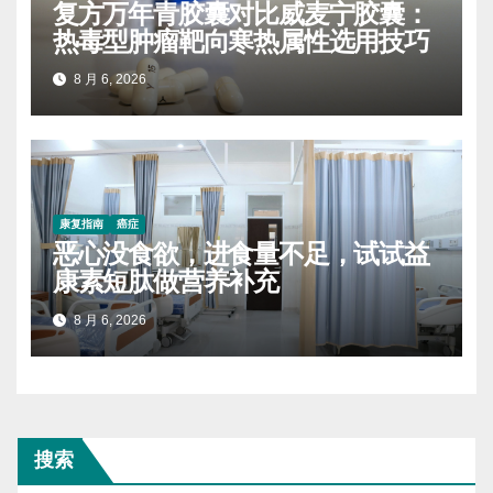
复方万年青胶囊对比威麦宁胶囊：
热毒型肿瘤靶向寒热属性选用技巧
8 月 6, 2026
康复指南
癌症
恶心没食欲，进食量不足，试试益
康素短肽做营养补充
8 月 6, 2026
搜索