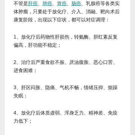
不管是
肝癌
、
肺癌
、
胃癌
、
肠癌
、乳腺癌等各类实
体肿瘤，只要处于放化疗、介入、消融、靶向术后
康复阶段，出现以下症状，都可以对症调理：
1、放化疗后药物性肝损伤，转氨酶、胆红素反复
偏高，肝功能不稳定；
2、治疗后严重食欲不振、厌油腹胀、恶心口苦、
进食困难；
3、肝区闷胀、隐痛、气机不畅，情绪压抑、烦躁
失眠；
4、放化疗后体质虚弱、浑身乏力、精神差、免疫
力低下；