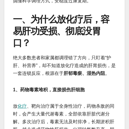
搞懂科学调理方式，安稳度过康复期。
一、为什么放化疗后，容
易肝功受损、彻底没胃
口？
绝大多数患者和家属都调理错了方向，只盯着“护
肝、补营养”，却不知道放化疗造成的肝胃损伤，是
一套连锁反应，根源在于
肝郁毒瘀、湿热内阻
。
1、药物毒素堆积，直接损伤肝细胞
放
化疗
、靶向治疗属于全身性治疗，药物杀敌的同
时，会产生大量代谢毒素，全部依靠肝脏代谢分
解。多次治疗后，毒素无法及时排净，长期淤积肝