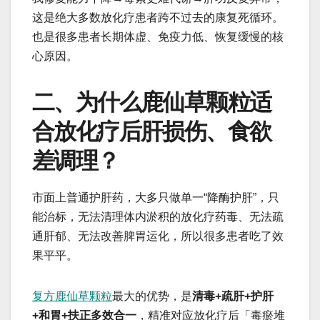
这是绝大多数放化疗患者跨不过去的康复死循环。
也是很多患者长期体虚、免疫力低、恢复缓慢的核
心原因。
二、为什么鹿仙草颗粒适
合放化疗后肝损伤、食欲
差调理？
市面上普通护肝药，大多只做单一“降酶护肝”，只
能治标，无法清理体内淤积的放化疗药毒、无法疏
通肝郁、无法改善脾胃运化，所以很多患者吃了效
果平平。
复方鹿仙草颗粒
最大的优势，是
清毒+疏肝+护肝
+和胃+扶正多效合一
，精准对应放化疗后「毒瘀堆