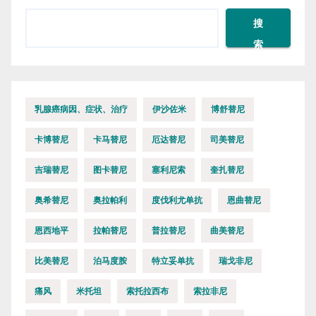
搜
索
乳腺癌病因、症状、治疗
伊沙佐米
博舒替尼
卡博替尼
卡马替尼
厄达替尼
司美替尼
吉瑞替尼
图卡替尼
塞利尼索
奎扎替尼
奥希替尼
奥拉帕利
度伐利尤单抗
恩曲替尼
恩西地平
拉帕替尼
普拉替尼
曲美替尼
比美替尼
泊马度胺
特立妥单抗
瑞戈非尼
痛风
米托坦
索托拉西布
索拉非尼