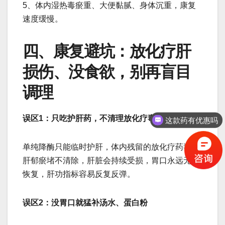
5、体内湿热毒瘀重、大便黏腻、身体沉重，康复
速度缓慢。
四、康复避坑：放化疗肝
损伤、没食欲，别再盲目
调理
这款药有优惠吗
误区1：只吃护肝药，不清理放化疗毒瘀
保守治疗的方法有吗
单纯降酶只能临时护肝，体内残留的放化疗药毒、
肝郁瘀堵不清除，肝脏会持续受损，胃口永远无法
恢复，肝功指标容易反复反弹。
误区2：没胃口就猛补汤水、蛋白粉