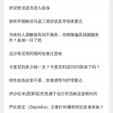
舒尼替尼是否进入医保
肺癌早期蛛丝马迹三类症状及早筛查要点
为啥别人尿酸很高却不痛风，你稍微偏高就频频发
作？真相一目了然
达沙替尼用药期间饮食注意啥
卡度尼利多少钱一支？卡度尼利进2025医保了吗？
癌性低热反复不退，饮食调理与护理要点
伊沙佐米(恩莱瑞)究竟属于化疗药范畴还是靶向药
芦比替定（Zepzelca）主要针对哪类癌症患者有效？