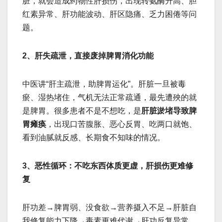
脏，就会造成药物性肝损伤，出现转氨酶升高、胆
红素异常、肝功能波动、肝区隐痛、乏力困倦等问
题。
2、肝失疏泄，直接废掉脾胃消化功能
中医讲“肝主疏泄，助脾胃运化”。肝脏一旦被毒
瘀、湿热堵住，气机无法正常疏通，最先遭殃的就
是脾胃。很多患者不是不想吃，是
肝脏淤堵导致脾
胃瘫痪
，出现口苦腹胀、恶心反胃、吃两口就饱、
看到油腻就反感、长期食不知味的情况。
3、恶性循环：不吃东西体质更虚，肝损伤更难修
复
肝功差→脾胃弱、没食欲→营养摄入不足→肝脏自
我修复能力下降→毒素更难代谢→肝功反复异常，