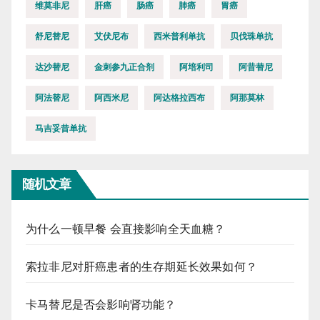
维莫非尼
肝癌
肠癌
肺癌
胃癌
舒尼替尼
艾伏尼布
西米普利单抗
贝伐珠单抗
达沙替尼
金刺参九正合剂
阿培利司
阿昔替尼
阿法替尼
阿西米尼
阿达格拉西布
阿那莫林
马吉妥昔单抗
随机文章
为什么一顿早餐 会直接影响全天血糖？
索拉非尼对肝癌患者的生存期延长效果如何？
卡马替尼是否会影响肾功能？