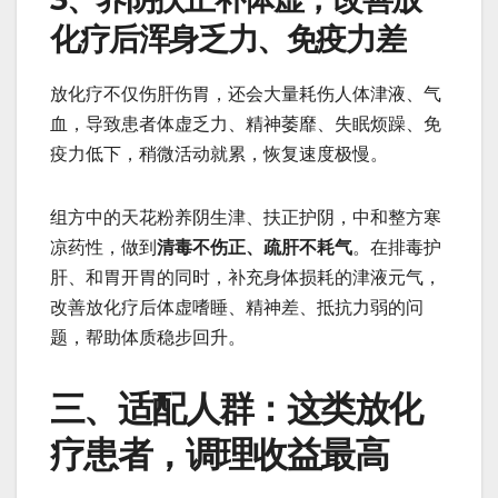
化疗后浑身乏力、免疫力差
放化疗不仅伤肝伤胃，还会大量耗伤人体津液、气
血，导致患者体虚乏力、精神萎靡、失眠烦躁、免
疫力低下，稍微活动就累，恢复速度极慢。
组方中的天花粉养阴生津、扶正护阴，中和整方寒
凉药性，做到
清毒不伤正、疏肝不耗气
。在排毒护
肝、和胃开胃的同时，补充身体损耗的津液元气，
改善放化疗后体虚嗜睡、精神差、抵抗力弱的问
题，帮助体质稳步回升。
三、适配人群：这类放化
疗患者，调理收益最高