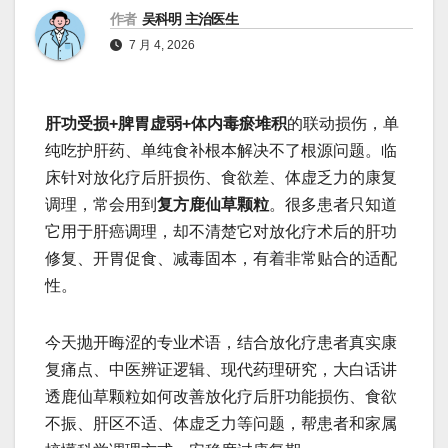
作者
吴科明 主治医生
7 月 4, 2026
肝功受损+脾胃虚弱+体内毒瘀堆积
的联动损伤，单
纯吃护肝药、单纯食补根本解决不了根源问题。临
床针对放化疗后肝损伤、食欲差、体虚乏力的康复
调理，常会用到
复方鹿仙草颗粒
。很多患者只知道
它用于肝癌调理，却不清楚它对放化疗术后的肝功
修复、开胃促食、减毒固本，有着非常贴合的适配
性。
今天抛开晦涩的专业术语，结合放化疗患者真实康
复痛点、中医辨证逻辑、现代药理研究，大白话讲
透鹿仙草颗粒如何改善放化疗后肝功能损伤、食欲
不振、肝区不适、体虚乏力等问题，帮患者和家属