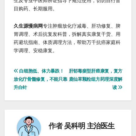
生及专业中医师辨证指导下规范使用，切勿自行盲
目购药、长期服用。
久生源慢病网
专注肿瘤放化疗减毒、肝功修复、脾
胃调理、术后抗复发科普，拆解真实康复干货、用
药避坑指南、体质调理方法，帮助万千抗癌家庭科
学调理、安稳康复。
文
白细胞低、体力暴跌！
肝郁毒瘀型肝癌康复，复方
放化疗骨髓修复，不能只靠
鹿仙草颗粒组方药理深度解
章
升白针
读
导
航
作者
吴科明 主治医生