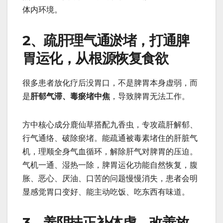
体内环境。
2、疏肝理气通淤堵，打通脾
胃运化，从根源恢复食欲
很多患者放化疗后没胃口，不是脾胃本身虚弱，而
是
肝郁气滞、毒瘀堵中焦
，导致脾胃无法工作。
方中核心成分鹿仙草搭配九香虫，专攻疏肝解郁、
行气通络、破除瘀堵。能疏通被毒素堵住的肝脏气
机，理顺全身气血循环，解除肝气对脾胃的压迫。
气机一通、湿热一除，脾胃运化功能自然恢复，腹
胀、恶心、厌油、口苦的问题慢慢消失，患者会明
显感觉胃口变好、能主动吃饭、吃东西有味道。
3、养阴扶正补体虚，改善放