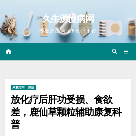
Skip
to
久生源慢病网
content
专业的慢病服务诊疗平台
康复指南
癌症
放化疗后肝功受损、食欲
差，鹿仙草颗粒辅助康复科
普