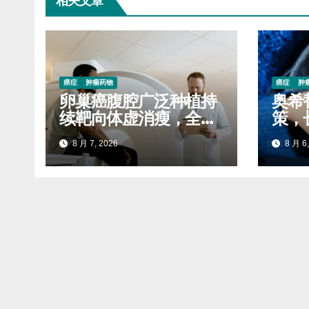
相关文章
癌症
肿瘤药物
癌症
肿
卵巢癌腹腔广泛种植持
奥希
续靶向体虚消瘦，全程
策，
服药稳固生存质量延缓
自付
8 月 7, 2026
8 月 6,
进展