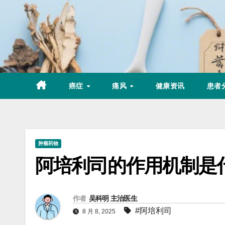
Skip
to
content
癌症
痛风
健康资讯
患者
肿瘤药物
阿培利司的作用机制是
作者
吴科明 主治医生
#阿培利司
8 月 8, 2025