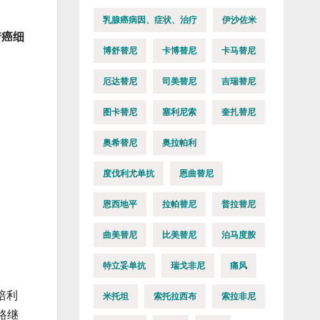
乳腺癌病因、症状、治疗
伊沙佐米
着癌细
博舒替尼
卡博替尼
卡马替尼
厄达替尼
司美替尼
吉瑞替尼
图卡替尼
塞利尼索
奎扎替尼
奥希替尼
奥拉帕利
度伐利尤单抗
恩曲替尼
恩西地平
拉帕替尼
普拉替尼
曲美替尼
比美替尼
泊马度胺
特立妥单抗
瑞戈非尼
痛风
培利
米托坦
索托拉西布
索拉非尼
路继