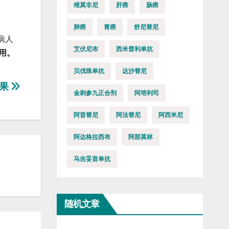
维莫非尼
肝癌
肠癌
肺癌
胃癌
舒尼替尼
病人
艾伏尼布
西米普利单抗
用。
贝伐珠单抗
达沙替尼
效果
金刺参九正合剂
阿培利司
阿昔替尼
阿法替尼
阿西米尼
阿达格拉西布
阿那莫林
马吉妥昔单抗
随机文章