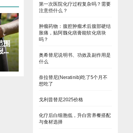
第一次医院化疗过程复杂吗？需要
注意些什么？
肿瘤药物：腹腔肿瘤术后腹部硬结
胀痛，贴阿魏化痞膏能软化痞块
吗？
范围
报销
奥希替尼说明书、功效及副作用是
什么
奈拉替尼(Neratinib)吃了5个月不
想吃了
戈利昔替尼2025价格
化疗后白细胞低，升白营养餐搭配
与食材选择