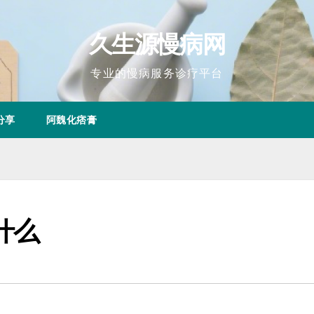
久生源慢病网
专业的慢病服务诊疗平台
分享
阿魏化痞膏
什么