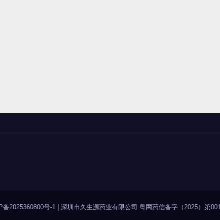
P备2025360800号-1
|
深圳市久生源药业有限公司 粤网药信备字（2025）第001