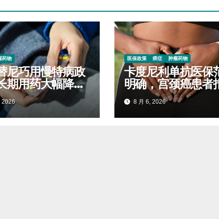
瘤药物
医保政策
癌症
肿瘤药物
替尼巧用慢特病政
卡度尼利单抗医保
长期用药大幅降低
明确，宫颈癌患者
开支
标准对照查看
 2026
8 月 6, 2026